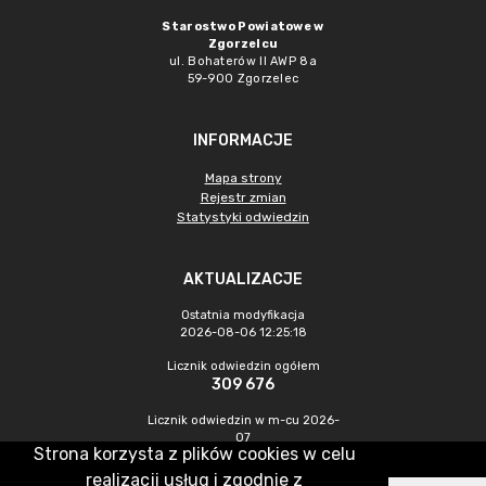
Starostwo Powiatowe w
Zgorzelcu
ul. Bohaterów II AWP 8a
59-900 Zgorzelec
INFORMACJE
Mapa strony
Rejestr zmian
Statystyki odwiedzin
AKTUALIZACJE
Ostatnia modyfikacja
2026-08-06 12:25:18
Licznik odwiedzin ogółem
309 676
Licznik odwiedzin w m-cu 2026-
07
Strona korzysta z plików cookies w celu
374
realizacji usług i zgodnie z