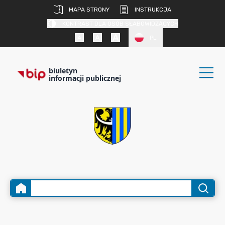
MAPA STRONY
INSTRUKCJA
KONTRAST DLA OSÓB SŁABOWIDZĄCYCH
PL
biuletyn
informacji publicznej