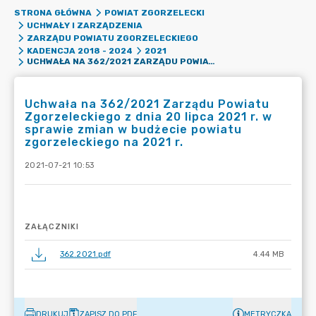
STRONA GŁÓWNA
POWIAT ZGORZELECKI
UCHWAŁY I ZARZĄDZENIA
ZARZĄDU POWIATU ZGORZELECKIEGO
KADENCJA 2018 - 2024
2021
UCHWAŁA NA 362/2021 ZARZĄDU POWIATU ZGORZELECKIEGO Z DNIA 20 LIPCA 2021 R. W SPRAWIE ZMIAN W BUDŻECIE POWIATU ZGORZELECKIEGO NA 2021 R.
Uchwała na 362/2021 Zarządu Powiatu
Zgorzeleckiego z dnia 20 lipca 2021 r. w
sprawie zmian w budżecie powiatu
zgorzeleckiego na 2021 r.
2021-07-21 10:53
ZAŁĄCZNIKI
362.2021.pdf
4.44 MB
DRUKUJ
ZAPISZ DO PDF
METRYCZKA