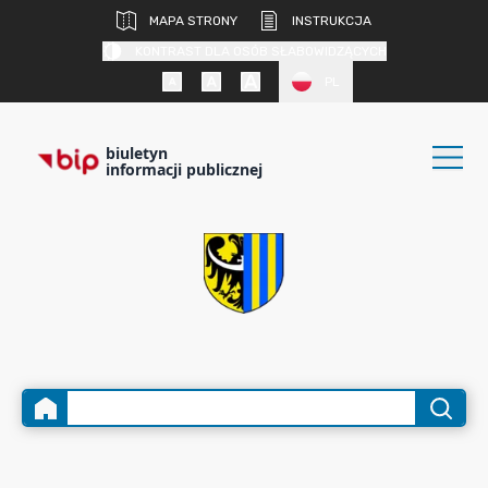
MAPA STRONY
INSTRUKCJA
KONTRAST DLA OSÓB SŁABOWIDZĄCYCH
PL
biuletyn
informacji publicznej