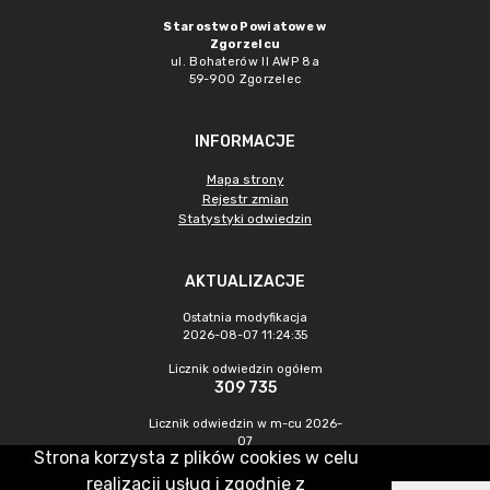
Starostwo Powiatowe w
Zgorzelcu
ul. Bohaterów II AWP 8a
59-900 Zgorzelec
INFORMACJE
Mapa strony
Rejestr zmian
Statystyki odwiedzin
AKTUALIZACJE
Ostatnia modyfikacja
2026-08-07 11:24:35
Licznik odwiedzin ogółem
309 735
Licznik odwiedzin w m-cu 2026-
07
Strona korzysta z plików cookies w celu
433
realizacji usług i zgodnie z