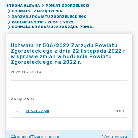
STRONA GŁÓWNA
POWIAT ZGORZELECKI
UCHWAŁY I ZARZĄDZENIA
ZARZĄDU POWIATU ZGORZELECKIEGO
KADENCJA 2018 - 2024
2022
UCHWAŁA NR 506/2022 ZARZĄDU POWIATU ZGORZELECKIEGO Z DNIA 22 LISTOPADA 2022 R. W SPRAWIE ZMIAN W BUDŻECIE POWIATU ZGORZELECKIEGO NA 2022 R.
Uchwała nr 506/2022 Zarządu Powiatu
Zgorzeleckiego z dnia 22 listopada 2022 r.
w sprawie zmian w budżecie Powiatu
Zgorzeleckiego na 2022 r.
2022-11-23 10:04
ZAŁĄCZNIKI
506.2022.pdf
1.11 MB
DRUKUJ
ZAPISZ DO PDF
METRYCZKA