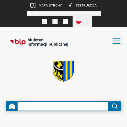
MAPA STRONY
INSTRUKCJA
KONTRAST DLA OSÓB SŁABOWIDZĄCYCH
PL
biuletyn
informacji publicznej