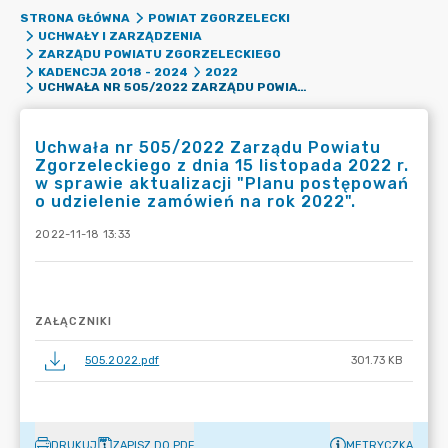
STRONA GŁÓWNA
POWIAT ZGORZELECKI
UCHWAŁY I ZARZĄDZENIA
ZARZĄDU POWIATU ZGORZELECKIEGO
KADENCJA 2018 - 2024
2022
UCHWAŁA NR 505/2022 ZARZĄDU POWIATU ZGORZELECKIEGO Z DNIA 15 LISTOPADA 2022 R. W SPRAWIE AKTUALIZACJI "PLANU POSTĘPOWAŃ O UDZIELENIE ZAMÓWIEŃ NA ROK 2022".
Uchwała nr 505/2022 Zarządu Powiatu
Zgorzeleckiego z dnia 15 listopada 2022 r.
w sprawie aktualizacji "Planu postępowań
o udzielenie zamówień na rok 2022".
2022-11-18 13:33
ZAŁĄCZNIKI
505.2022.pdf
301.73 KB
DRUKUJ
ZAPISZ DO PDF
METRYCZKA