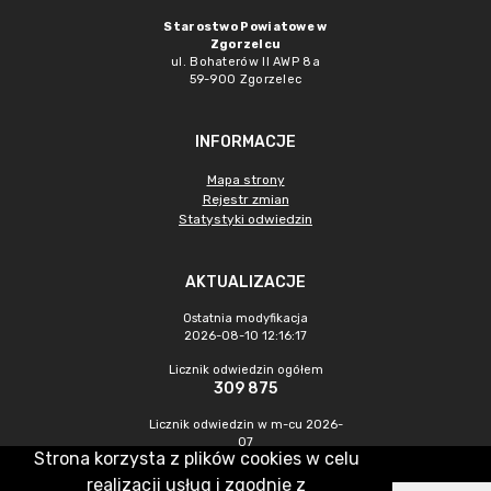
Starostwo Powiatowe w
Zgorzelcu
ul. Bohaterów II AWP 8a
59-900 Zgorzelec
INFORMACJE
Mapa strony
Rejestr zmian
Statystyki odwiedzin
AKTUALIZACJE
Ostatnia modyfikacja
2026-08-10 12:16:17
Licznik odwiedzin ogółem
309 875
Licznik odwiedzin w m-cu 2026-
07
Strona korzysta z plików cookies w celu
573
realizacji usług i zgodnie z