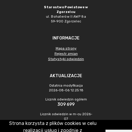
Starostwo Powiatowe w
Zgorzelcu
ul. Bohaterów II AWP 8a
59-900 Zgorzelec
INFORMACJE
Mapa strony
Rejestr zmian
Statystyki odwiedzin
AKTUALIZACJE
Ostatnia modyfikacja
2026-08-06 12:25:18
Licznik odwiedzin ogółem
309 699
Licznik odwiedzin w m-cu 2026-
07
Strona korzysta z plików cookies w celu
397
realizacji usług i zgodnie z