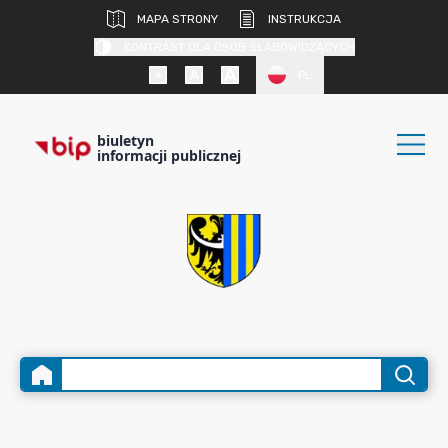
MAPA STRONY
INSTRUKCJA
KONTRAST DLA OSÓB SŁABOWIDZĄCYCH
PL
biuletyn
informacji publicznej