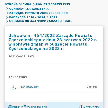
STRONA GŁÓWNA
POWIAT ZGORZELECKI
UCHWAŁY I ZARZĄDZENIA
ZARZĄDU POWIATU ZGORZELECKIEGO
KADENCJA 2018 - 2024
2022
UCHWAŁA NR 464/2022 ZARZĄDU POWIATU ZGORZELECKIEGO Z DNIA 28 CZERWCA 2022 R. W SPRAWIE ZMIAN W BUDŻECIE POWIATU ZGORZELECKIEGO NA 2022 R.
Uchwała nr 464/2022 Zarządu Powiatu
Zgorzeleckiego z dnia 28 czerwca 2022 r.
w sprawie zmian w budżecie Powiatu
Zgorzeleckiego na 2022 r.
2022-06-29 12:03
ZAŁĄCZNIKI
464.2022.pdf
2.81 MB
DRUKUJ
ZAPISZ DO PDF
METRYCZKA