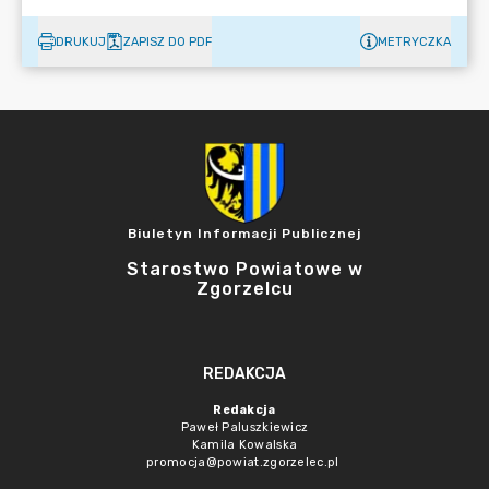
DRUKUJ
ZAPISZ DO PDF
METRYCZKA
Biuletyn Informacji Publicznej
Starostwo Powiatowe w
Zgorzelcu
REDAKCJA
Redakcja
Paweł Paluszkiewicz
Kamila Kowalska
promocja@powiat.zgorzelec.pl