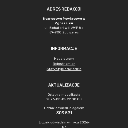
ADRES REDAKCJI
Starostwo Powiatowe w
Zgorzelcu
ul. Bohaterów II AWP 8a
59-900 Zgorzelec
INFORMACJE
Mapa strony
Rejestr zmian
Statystyki odwiedzin
AKTUALIZACJE
Ostatnia modyfikacja
2026-08-05 22:00:00
Licznik odwiedzin ogółem
309 591
Licznik odwiedzin w m-cu 2026-
07