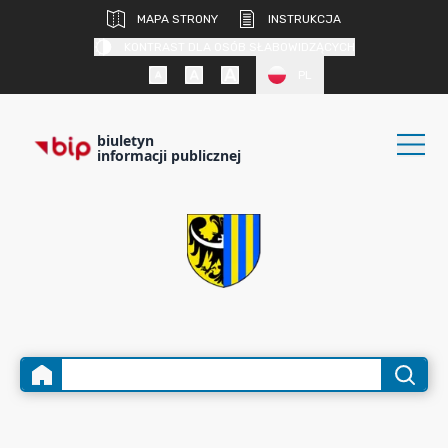
MAPA STRONY
INSTRUKCJA
KONTRAST DLA OSÓB SŁABOWIDZĄCYCH
PL
biuletyn
informacji publicznej