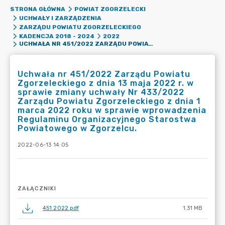
STRONA GŁÓWNA
POWIAT ZGORZELECKI
UCHWAŁY I ZARZĄDZENIA
ZARZĄDU POWIATU ZGORZELECKIEGO
KADENCJA 2018 - 2024
2022
UCHWAŁA NR 451/2022 ZARZĄDU POWIATU ZGORZELECKIEGO Z DNIA 13 MAJA 2022 R. W SPRAWIE ZMIANY UCHWAŁY NR 433/2022 ZARZĄDU POWIATU ZGORZELECKIEGO Z DNIA 1 MARCA 2022 ROKU W SPRAWIE WPROWADZENIA REGULAMINU ORGANIZACYJNEGO STAROSTWA POWIATOWEGO W ZGORZELCU.
Uchwała nr 451/2022 Zarządu Powiatu
Zgorzeleckiego z dnia 13 maja 2022 r. w
sprawie zmiany uchwały Nr 433/2022
Zarządu Powiatu Zgorzeleckiego z dnia 1
marca 2022 roku w sprawie wprowadzenia
Regulaminu Organizacyjnego Starostwa
Powiatowego w Zgorzelcu.
2022-06-13 14:05
ZAŁĄCZNIKI
451.2022.pdf
1.31 MB