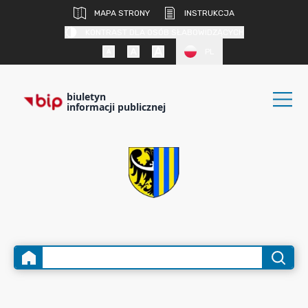
MAPA STRONY
INSTRUKCJA
KONTRAST DLA OSÓB SŁABOWIDZĄCYCH
PL
biuletyn
informacji publicznej