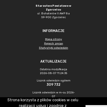
Starostwo Powiatowe w
Zgorzelcu
ul. Bohaterów II AWP 8a
59-900 Zgorzelec
INFORMACJE
Mapa strony
Rejestr zmian
Statystyki odwiedzin
AKTUALIZACJE
Ostatnia modyfikacja
2026-08-07 11:24:35
Licznik odwiedzin ogółem
309 732
Licznik odwiedzin w m-cu 2026-
07
Strona korzysta z plików cookies w celu
430
realizacji usług i zgodnie z