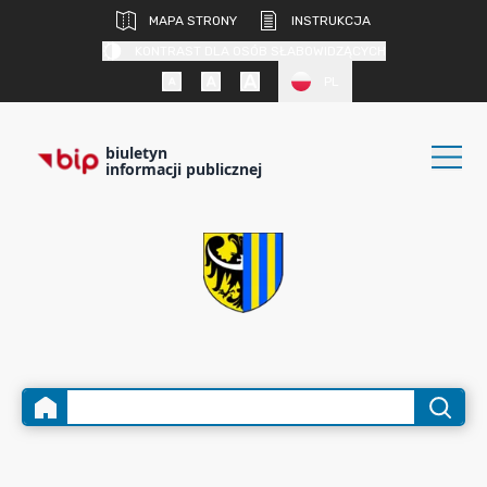
MAPA STRONY
INSTRUKCJA
KONTRAST DLA OSÓB SŁABOWIDZĄCYCH
PL
biuletyn
informacji publicznej