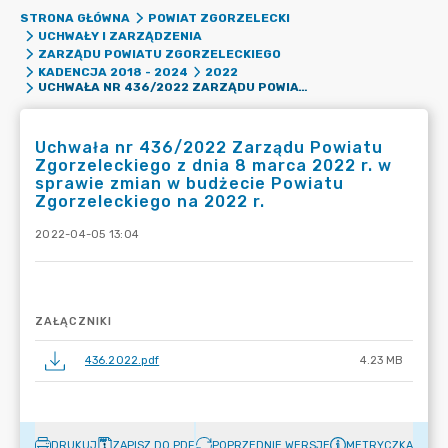
STRONA GŁÓWNA
POWIAT ZGORZELECKI
UCHWAŁY I ZARZĄDZENIA
ZARZĄDU POWIATU ZGORZELECKIEGO
KADENCJA 2018 - 2024
2022
UCHWAŁA NR 436/2022 ZARZĄDU POWIATU ZGORZELECKIEGO Z DNIA 8 MARCA 2022 R. W SPRAWIE ZMIAN W BUDŻECIE POWIATU ZGORZELECKIEGO NA 2022 R.
Uchwała nr 436/2022 Zarządu Powiatu
Zgorzeleckiego z dnia 8 marca 2022 r. w
sprawie zmian w budżecie Powiatu
Zgorzeleckiego na 2022 r.
2022-04-05 13:04
ZAŁĄCZNIKI
436.2022.pdf
4.23 MB
DRUKUJ
ZAPISZ DO PDF
POPRZEDNIE WERSJE
METRYCZKA