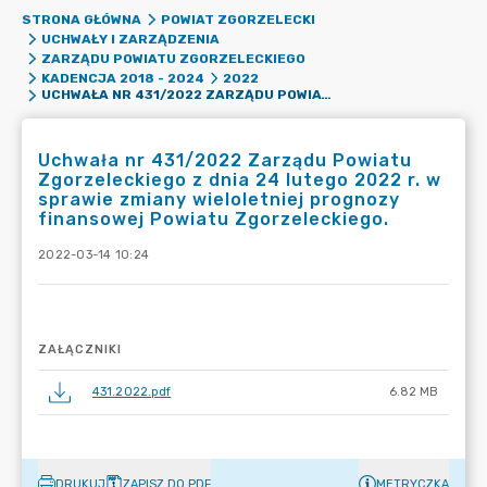
STRONA GŁÓWNA
POWIAT ZGORZELECKI
UCHWAŁY I ZARZĄDZENIA
ZARZĄDU POWIATU ZGORZELECKIEGO
KADENCJA 2018 - 2024
2022
UCHWAŁA NR 431/2022 ZARZĄDU POWIATU ZGORZELECKIEGO Z DNIA 24 LUTEGO 2022 R. W SPRAWIE ZMIANY WIELOLETNIEJ PROGNOZY FINANSOWEJ POWIATU ZGORZELECKIEGO.
Uchwała nr 431/2022 Zarządu Powiatu
Zgorzeleckiego z dnia 24 lutego 2022 r. w
sprawie zmiany wieloletniej prognozy
finansowej Powiatu Zgorzeleckiego.
2022-03-14 10:24
ZAŁĄCZNIKI
431.2022.pdf
6.82 MB
DRUKUJ
ZAPISZ DO PDF
METRYCZKA