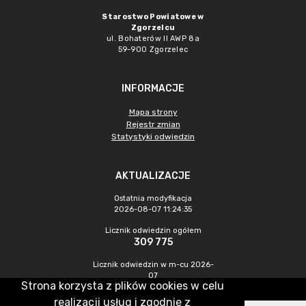
Starostwo Powiatowe w
Zgorzelcu
ul. Bohaterów II AWP 8a
59-900 Zgorzelec
INFORMACJE
Mapa strony
Rejestr zmian
Statystyki odwiedzin
AKTUALIZACJE
Ostatnia modyfikacja
2026-08-07 11:24:35
Licznik odwiedzin ogółem
309 775
Licznik odwiedzin w m-cu 2026-
07
Strona korzysta z plików cookies w celu
473
realizacji usług i zgodnie z