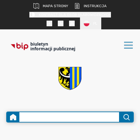
MAPA STRONY
INSTRUKCJA
KONTRAST DLA OSÓB SŁABOWIDZĄCYCH
PL
biuletyn
informacji publicznej