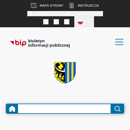
MAPA STRONY
INSTRUKCJA
KONTRAST DLA OSÓB SŁABOWIDZĄCYCH
PL
biuletyn
informacji publicznej