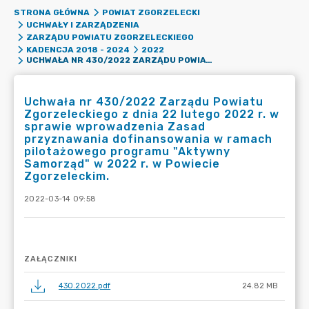
STRONA GŁÓWNA
POWIAT ZGORZELECKI
UCHWAŁY I ZARZĄDZENIA
ZARZĄDU POWIATU ZGORZELECKIEGO
KADENCJA 2018 - 2024
2022
UCHWAŁA NR 430/2022 ZARZĄDU POWIATU ZGORZELECKIEGO Z DNIA 22 LUTEGO 2022 R. W SPRAWIE WPROWADZENIA ZASAD PRZYZNAWANIA DOFINANSOWANIA W RAMACH PILOTAŻOWEGO PROGRAMU "AKTYWNY SAMORZĄD" W 2022 R. W POWIECIE ZGORZELECKIM.
Uchwała nr 430/2022 Zarządu Powiatu
Zgorzeleckiego z dnia 22 lutego 2022 r. w
sprawie wprowadzenia Zasad
przyznawania dofinansowania w ramach
pilotażowego programu "Aktywny
Samorząd" w 2022 r. w Powiecie
Zgorzeleckim.
2022-03-14 09:58
ZAŁĄCZNIKI
430.2022.pdf
24.82 MB