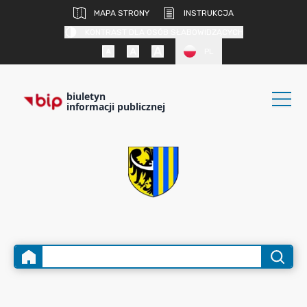
MAPA STRONY
INSTRUKCJA
KONTRAST DLA OSÓB SŁABOWIDZĄCYCH
PL
biuletyn
informacji publicznej