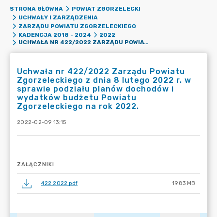
STRONA GŁÓWNA
POWIAT ZGORZELECKI
UCHWAŁY I ZARZĄDZENIA
ZARZĄDU POWIATU ZGORZELECKIEGO
KADENCJA 2018 - 2024
2022
UCHWAŁA NR 422/2022 ZARZĄDU POWIATU ZGORZELECKIEGO Z DNIA 8 LUTEGO 2022 R. W SPRAWIE PODZIAŁU PLANÓW DOCHODÓW I WYDATKÓW BUDŻETU POWIATU ZGORZELECKIEGO NA ROK 2022.
Uchwała nr 422/2022 Zarządu Powiatu
Zgorzeleckiego z dnia 8 lutego 2022 r. w
sprawie podziału planów dochodów i
wydatków budżetu Powiatu
Zgorzeleckiego na rok 2022.
2022-02-09 13:15
ZAŁĄCZNIKI
422.2022.pdf
19.83 MB