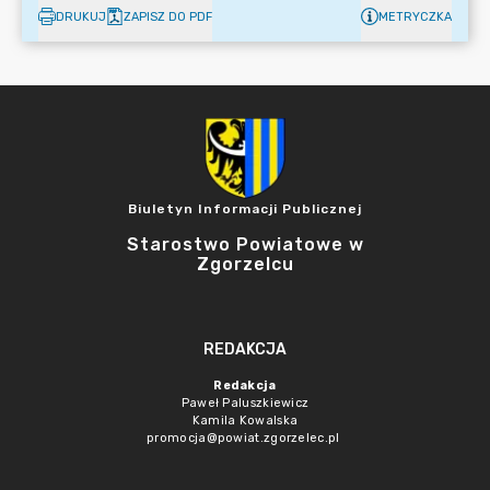
DRUKUJ
ZAPISZ DO PDF
METRYCZKA
Biuletyn Informacji Publicznej
Starostwo Powiatowe w
Zgorzelcu
REDAKCJA
Redakcja
Paweł Paluszkiewicz
Kamila Kowalska
promocja@powiat.zgorzelec.pl