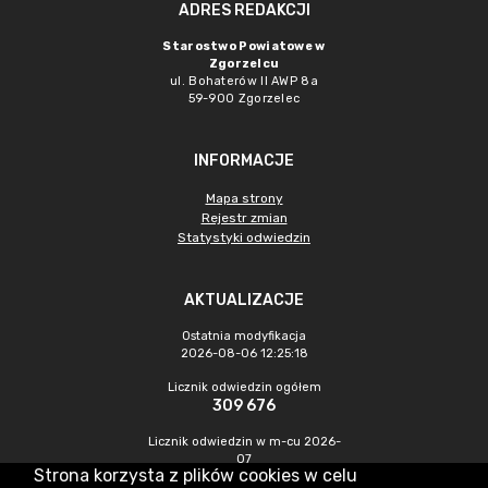
ADRES REDAKCJI
Starostwo Powiatowe w
Zgorzelcu
ul. Bohaterów II AWP 8a
59-900 Zgorzelec
INFORMACJE
Mapa strony
Rejestr zmian
Statystyki odwiedzin
AKTUALIZACJE
Ostatnia modyfikacja
2026-08-06 12:25:18
Licznik odwiedzin ogółem
309 676
Licznik odwiedzin w m-cu 2026-
07
Strona korzysta z plików cookies w celu
374