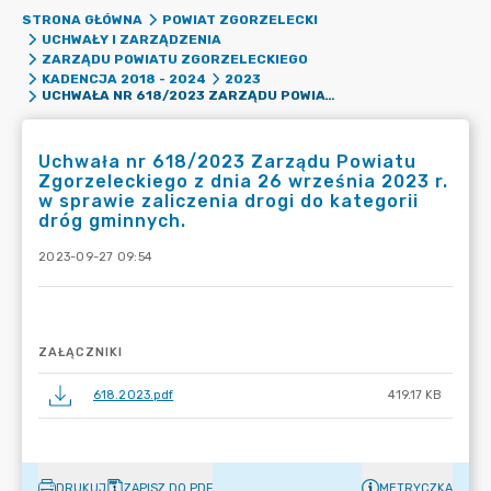
STRONA GŁÓWNA
POWIAT ZGORZELECKI
UCHWAŁY I ZARZĄDZENIA
ZARZĄDU POWIATU ZGORZELECKIEGO
KADENCJA 2018 - 2024
2023
UCHWAŁA NR 618/2023 ZARZĄDU POWIATU ZGORZELECKIEGO Z DNIA 26 WRZEŚNIA 2023 R. W SPRAWIE ZALICZENIA DROGI DO KATEGORII DRÓG GMINNYCH.
Uchwała nr 618/2023 Zarządu Powiatu
Zgorzeleckiego z dnia 26 września 2023 r.
w sprawie zaliczenia drogi do kategorii
dróg gminnych.
2023-09-27 09:54
ZAŁĄCZNIKI
618.2023.pdf
419.17 KB
DRUKUJ
ZAPISZ DO PDF
METRYCZKA