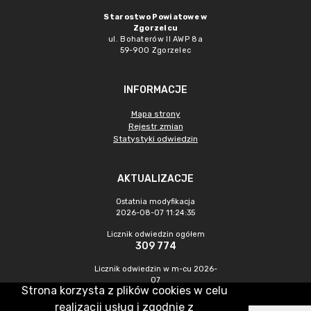
Starostwo Powiatowe w
Zgorzelcu
ul. Bohaterów II AWP 8a
59-900 Zgorzelec
INFORMACJE
Mapa strony
Rejestr zmian
Statystyki odwiedzin
AKTUALIZACJE
Ostatnia modyfikacja
2026-08-07 11:24:35
Licznik odwiedzin ogółem
309 774
Licznik odwiedzin w m-cu 2026-
07
Strona korzysta z plików cookies w celu
472
realizacji usług i zgodnie z