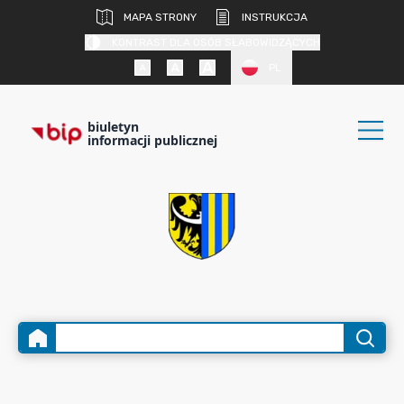
MAPA STRONY
INSTRUKCJA
KONTRAST DLA OSÓB SŁABOWIDZĄCYCH
PL
biuletyn
informacji publicznej