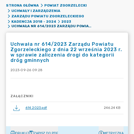
STRONA GŁÓWNA
POWIAT ZGORZELECKI
UCHWAŁY I ZARZĄDZENIA
ZARZĄDU POWIATU ZGORZELECKIEGO
KADENCJA 2018 - 2024
2023
UCHWAŁA NR 614/2023 ZARZĄDU POWIATU ZGORZELECKIEGO Z DNIA 22 WRZEŚNIA 2023 R. W SPRAWIE ZALICZENIA DROGI DO KATEGORII DRÓG GMINNYCH
Uchwała nr 614/2023 Zarządu Powiatu
Zgorzeleckiego z dnia 22 września 2023 r.
w sprawie zaliczenia drogi do kategorii
dróg gminnych
2023-09-26 09:28
ZAŁĄCZNIKI
614.2023.pdf
246.24 KB
DRUKUJ
ZAPISZ DO PDF
METRYCZKA