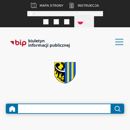
MAPA STRONY
INSTRUKCJA
KONTRAST DLA OSÓB SŁABOWIDZĄCYCH
PL
biuletyn
informacji publicznej