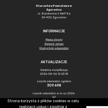
Starostwo Powiatowe w
Zgorzelcu
ul. Bohaterów II AWP 8a
59-900 Zgorzelec
INFORMACJE
Mapa strony
Rejestr zmian
Statystyki odwiedzin
AKTUALIZACJE
Ostatnia modyfikacja
2026-08-06 12:25:18
Licznik odwiedzin ogółem
309 698
Licznik odwiedzin w m-cu 2026-
07
Strona korzysta z plików cookies w celu
396
realizacji usług i zgodnie z