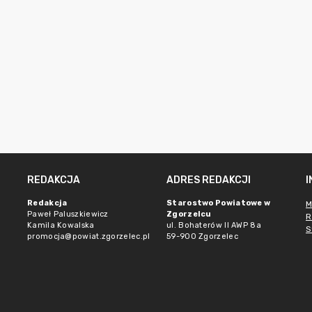
REDAKCJA
ADRES REDAKCJI
Redakcja
Starostwo Powiatowe w
M
Paweł Paluszkiewicz
Zgorzelcu
R
Kamila Kowalska
ul. Bohaterów II AWP 8a
S
promocja@powiat.zgorzelec.pl
59-900 Zgorzelec