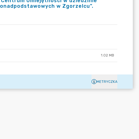
o Centrum Umiejętności w dziedzinie
Ponadpodstawowych w Zgorzelcu”.
1.02 MB
METRYCZKA