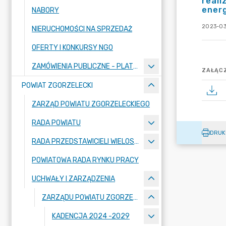
reali
ener
NABORY
2023-03
NIERUCHOMOŚCI NA SPRZEDAŻ
OFERTY I KONKURSY NGO
ZAMÓWIENIA PUBLICZNE - PLATFORMA ZAKUPOWA
ZAŁĄCZ
POWIAT ZGORZELECKI
ZARZĄD POWIATU ZGORZELECKIEGO
RADA POWIATU
DRUK
RADA PRZEDSTAWICIELI WIELOSPECJALISTYCZNEGO ZESPOŁU OPIEKI ZDROWOTNEJ "BOLESŁAWIEC-ZGORZELEC" SAMODZIELNEGO PUBLICZNEGO ZAKŁADU OPIEKI ZDROWOTNEJ
POWIATOWA RADA RYNKU PRACY
UCHWAŁY I ZARZĄDZENIA
ZARZĄDU POWIATU ZGORZELECKIEGO
KADENCJA 2024 -2029