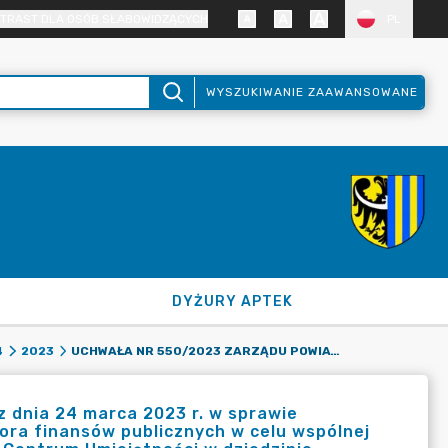
TRAST DLA OSÓB SŁABOWIDZĄCYCH
PL
WYSZUKIWANIE ZAAWANSOWANE
DYŻURY APTEK
UCHWAŁA NR 550/2023 ZARZĄDU POWIATU ZGORZELECKIEGO Z DNIA 24 MARCA 2023 R. W SPRAWIE ROZSTRZYGNIĘCIA OTWARTEGO NABORU PARTNERA SPOZA SEKTORA FINANSÓW PUBLICZNYCH W CELU WSPÓLNEJ REALIZACJI PRZEDSIĘWZIĘCIA PN.: „UTWORZENIE BRANŻOWEGO CENTRUM UMIEJĘTNOŚCI W DZIEDZINIE ENERGETYKA W POWIECIE ZGORZELECKIM W ZESPOLE SZKÓŁ PONADPODSTAWOWYCH W ZGORZELCU”.
4
2023
 dnia 24 marca 2023 r. w sprawie
ora finansów publicznych w celu wspólnej