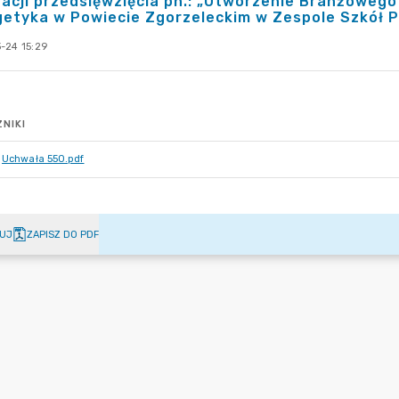
zacji przedsięwzięcia pn.: „Utworzenie Branżoweg
getyka w Powiecie Zgorzeleckim w Zespole Szkół 
-24 15:29
NIKI
Uchwała 550.pdf
UJ
ZAPISZ DO PDF