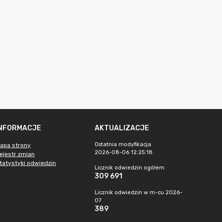
INFORMACJE
AKTUALIZACJE
Ostatnia modyfikacja
apa strony
2026-08-06 12:25:18
ejestr zmian
tatystyki odwiedzin
Licznik odwiedzin ogółem
309 691
Licznik odwiedzin w m-cu 2026-
07
389