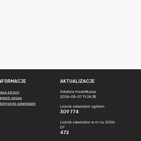
INFORMACJE
AKTUALIZACJE
Ostatnia modyfikacja
apa strony
2026-08-07 11:24:35
ejestr zmian
tatystyki odwiedzin
Licznik odwiedzin ogółem
309 774
Licznik odwiedzin w m-cu 2026-
07
472