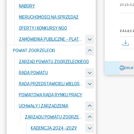
2023-02
NABORY
NIERUCHOMOŚCI NA SPRZEDAŻ
OFERTY I KONKURSY NGO
ZAŁĄCZ
ZAMÓWIENIA PUBLICZNE - PLATFORMA ZAKUPOWA
POWIAT ZGORZELECKI
ZARZĄD POWIATU ZGORZELECKIEGO
DRUK
RADA POWIATU
RADA PRZEDSTAWICIELI WIELOSPECJALISTYCZNEGO ZESPOŁU OPIEKI ZDROWOTNEJ "BOLESŁAWIEC-ZGORZELEC" SAMODZIELNEGO PUBLICZNEGO ZAKŁADU OPIEKI ZDROWOTNEJ
POWIATOWA RADA RYNKU PRACY
UCHWAŁY I ZARZĄDZENIA
ZARZĄDU POWIATU ZGORZELECKIEGO
KADENCJA 2024 -2029