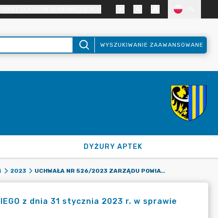
TRAST DLA OSÓB SŁABOWIDZĄCYCH
PL
WYSZUKIWANIE ZAAWANSOWANE
DYŻURY APTEK
UCHWAŁA NR 526/2023 ZARZĄDU POWIATU ZGORZELECKIEGO Z DNIA 31 STYCZNIA 2023 R. W SPRAWIE ZMIAN W BUDŻECIE POWIATU ZGORZELECKIEGO NA 2023 ROK
4
2023
 z dnia 31 stycznia 2023 r. w sprawie