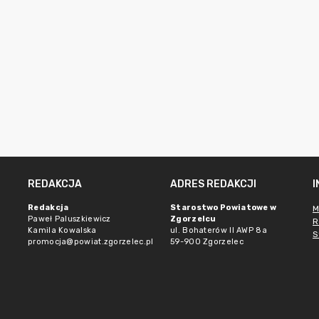
REDAKCJA
ADRES REDAKCJI
Redakcja
Starostwo Powiatowe w
M
Paweł Paluszkiewicz
Zgorzelcu
R
Kamila Kowalska
ul. Bohaterów II AWP 8a
S
promocja@powiat.zgorzelec.pl
59-900 Zgorzelec