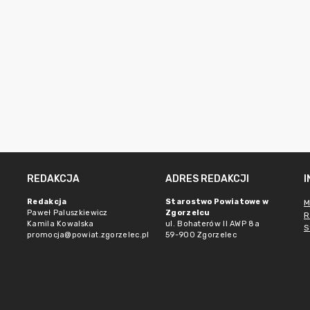
REDAKCJA
ADRES REDAKCJI
Redakcja
Starostwo Powiatowe w
M
Paweł Paluszkiewicz
Zgorzelcu
R
Kamila Kowalska
ul. Bohaterów II AWP 8a
S
promocja@powiat.zgorzelec.pl
59-900 Zgorzelec