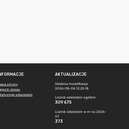
INFORMACJE
AKTUALIZACJE
Ostatnia modyfikacja
apa strony
2026-08-06 12:25:18
ejestr zmian
tatystyki odwiedzin
Licznik odwiedzin ogółem
309 675
Licznik odwiedzin w m-cu 2026-
07
373