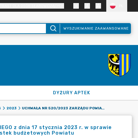
TRAST DLA OSÓB SŁABOWIDZĄCYCH
PL
WYSZUKIWANIE ZAAWANSOWANE
DYŻURY APTEK
UCHWAŁA NR 520/2023 ZARZĄDU POWIATU ZGORZELECKIEGO Z DNIA 17 STYCZNIA 2023 R. W SPRAWIE PRZEKAZANIA UPRAWNIEŃ DYREKTOROM/ KIEROWNIKOM JEDNOSTEK BUDŻETOWYCH POWIATU ZGORZELECKIEGO
4
2023
 z dnia 17 stycznia 2023 r. w sprawie
ostek budżetowych Powiatu