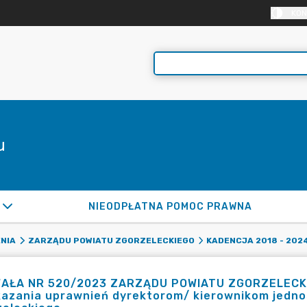
KON
u
NIEODPŁATNA POMOC PRAWNA
NIA
ZARZĄDU POWIATU ZGORZELECKIEGO
KADENCJA 2018 - 202
AŁA NR 520/2023 ZARZĄDU POWIATU ZGORZELECKIEGO
kazania uprawnień dyrektorom/ kierownikom jedn