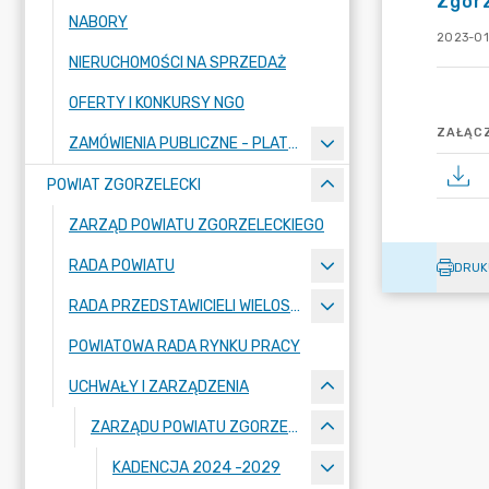
Zgor
NABORY
2023-01
NIERUCHOMOŚCI NA SPRZEDAŻ
OFERTY I KONKURSY NGO
ZAŁĄCZ
ZAMÓWIENIA PUBLICZNE - PLATFORMA ZAKUPOWA
POWIAT ZGORZELECKI
ZARZĄD POWIATU ZGORZELECKIEGO
RADA POWIATU
DRUK
RADA PRZEDSTAWICIELI WIELOSPECJALISTYCZNEGO ZESPOŁU OPIEKI ZDROWOTNEJ "BOLESŁAWIEC-ZGORZELEC" SAMODZIELNEGO PUBLICZNEGO ZAKŁADU OPIEKI ZDROWOTNEJ
POWIATOWA RADA RYNKU PRACY
UCHWAŁY I ZARZĄDZENIA
ZARZĄDU POWIATU ZGORZELECKIEGO
KADENCJA 2024 -2029