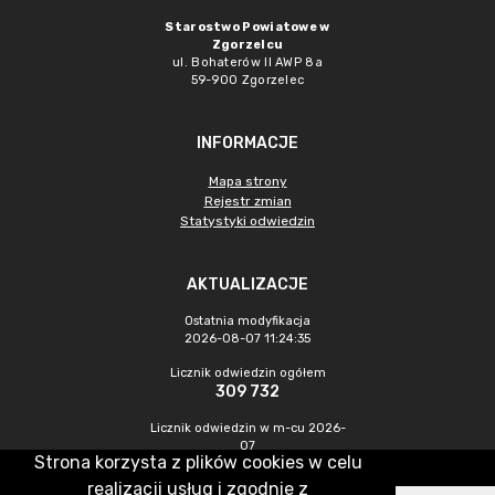
Starostwo Powiatowe w
Zgorzelcu
ul. Bohaterów II AWP 8a
59-900 Zgorzelec
INFORMACJE
Mapa strony
Rejestr zmian
Statystyki odwiedzin
AKTUALIZACJE
Ostatnia modyfikacja
2026-08-07 11:24:35
Licznik odwiedzin ogółem
309 732
Licznik odwiedzin w m-cu 2026-
07
Strona korzysta z plików cookies w celu
430
realizacji usług i zgodnie z