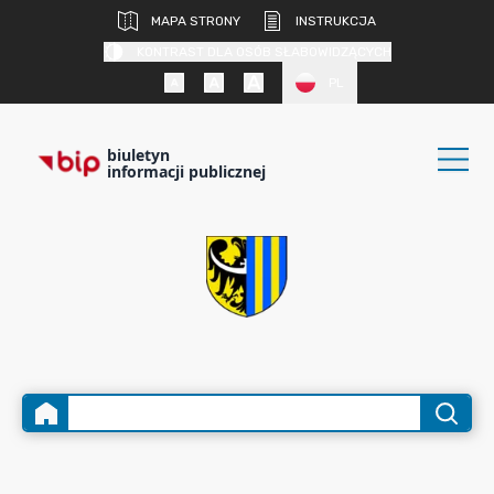
MAPA STRONY
INSTRUKCJA
KONTRAST DLA OSÓB SŁABOWIDZĄCYCH
PL
biuletyn
informacji publicznej