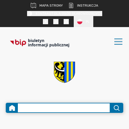
MAPA STRONY
INSTRUKCJA
KONTRAST DLA OSÓB SŁABOWIDZĄCYCH
PL
biuletyn
informacji publicznej