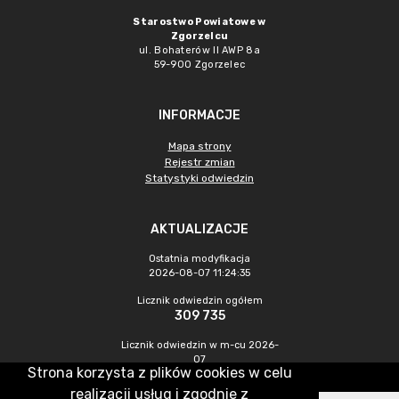
Starostwo Powiatowe w
Zgorzelcu
ul. Bohaterów II AWP 8a
59-900 Zgorzelec
INFORMACJE
Mapa strony
Rejestr zmian
Statystyki odwiedzin
AKTUALIZACJE
Ostatnia modyfikacja
2026-08-07 11:24:35
Licznik odwiedzin ogółem
309 735
Licznik odwiedzin w m-cu 2026-
07
Strona korzysta z plików cookies w celu
433
realizacji usług i zgodnie z