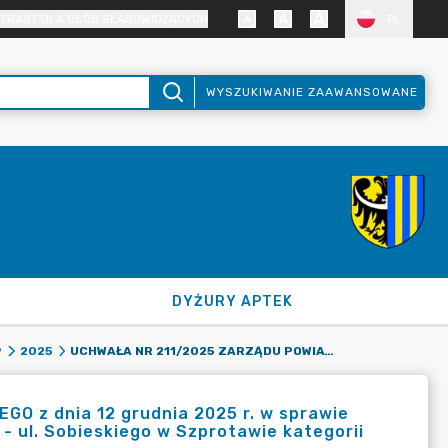
TRAST DLA OSÓB SŁABOWIDZĄCYCH
PL
WYSZUKIWANIE ZAAWANSOWANE
DYŻURY APTEK
UCHWAŁA NR 211/2025 ZARZĄDU POWIATU ZGORZELECKIEGO Z DNIA 12 GRUDNIA 2025 R. W SPRAWIE WYRAŻENIA OPINII DOTYCZĄCEJ POZBAWIENIA DROGI NR 1086F - UL. SOBIESKIEGO W SZPROTAWIE KATEGORII DRÓG POWIATOWYCH
9
2025
 z dnia 12 grudnia 2025 r. w sprawie
 - ul. Sobieskiego w Szprotawie kategorii