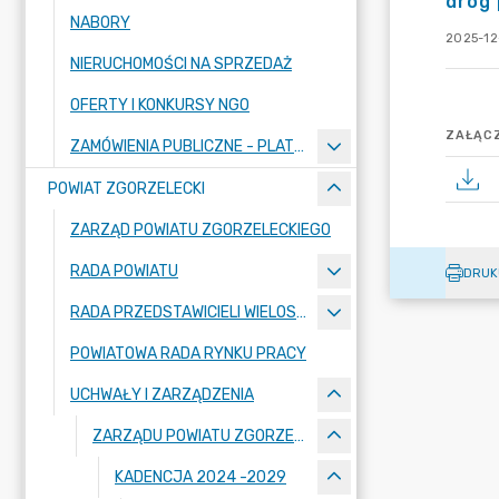
dróg
NABORY
2025-12
NIERUCHOMOŚCI NA SPRZEDAŻ
OFERTY I KONKURSY NGO
ZAŁĄCZ
ZAMÓWIENIA PUBLICZNE - PLATFORMA ZAKUPOWA
POWIAT ZGORZELECKI
ZARZĄD POWIATU ZGORZELECKIEGO
RADA POWIATU
DRUK
RADA PRZEDSTAWICIELI WIELOSPECJALISTYCZNEGO ZESPOŁU OPIEKI ZDROWOTNEJ "BOLESŁAWIEC-ZGORZELEC" SAMODZIELNEGO PUBLICZNEGO ZAKŁADU OPIEKI ZDROWOTNEJ
POWIATOWA RADA RYNKU PRACY
UCHWAŁY I ZARZĄDZENIA
ZARZĄDU POWIATU ZGORZELECKIEGO
KADENCJA 2024 -2029