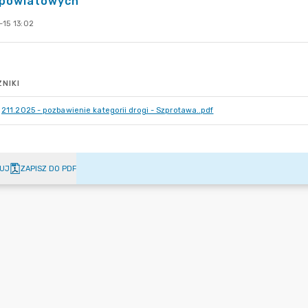
 powiatowych
-15 13:02
NIKI
211.2025 - pozbawienie kategorii drogi - Szprotawa..pdf
UJ
ZAPISZ DO PDF