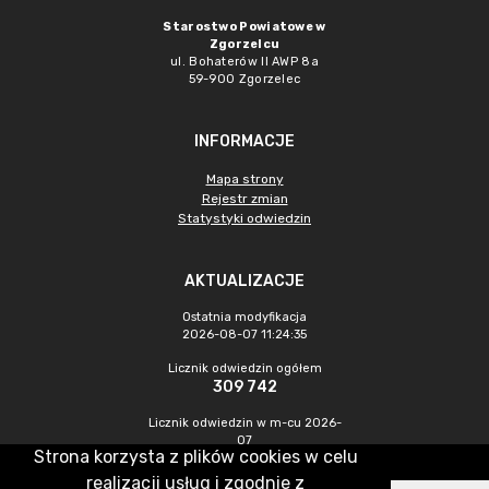
Starostwo Powiatowe w
Zgorzelcu
ul. Bohaterów II AWP 8a
59-900 Zgorzelec
INFORMACJE
Mapa strony
Rejestr zmian
Statystyki odwiedzin
AKTUALIZACJE
Ostatnia modyfikacja
2026-08-07 11:24:35
Licznik odwiedzin ogółem
309 742
Licznik odwiedzin w m-cu 2026-
07
Strona korzysta z plików cookies w celu
440
realizacji usług i zgodnie z