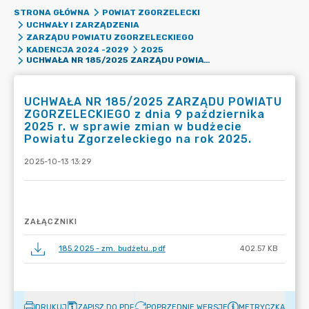
STRONA GŁÓWNA
POWIAT ZGORZELECKI
UCHWAŁY I ZARZĄDZENIA
ZARZĄDU POWIATU ZGORZELECKIEGO
KADENCJA 2024 -2029
2025
UCHWAŁA NR 185/2025 ZARZĄDU POWIATU ZGORZELECKIEGO Z DNIA 9 PAŹDZIERNIKA 2025 R. W SPRAWIE ZMIAN W BUDŻECIE POWIATU ZGORZELECKIEGO NA ROK 2025.
UCHWAŁA NR 185/2025 ZARZĄDU POWIATU
ZGORZELECKIEGO z dnia 9 października
2025 r. w sprawie zmian w budżecie
Powiatu Zgorzeleckiego na rok 2025.
2025-10-13 13:29
ZAŁĄCZNIKI
185.2025 - zm. budżetu..pdf
402.57 KB
DRUKUJ
ZAPISZ DO PDF
POPRZEDNIE WERSJE
METRYCZKA