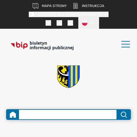
MAPA STRONY
INSTRUKCJA
KONTRAST DLA OSÓB SŁABOWIDZĄCYCH
PL
biuletyn
informacji publicznej