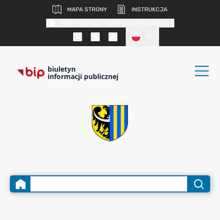
MAPA STRONY
INSTRUKCJA
KONTRAST DLA OSÓB SŁABOWIDZĄCYCH
PL
biuletyn
informacji publicznej