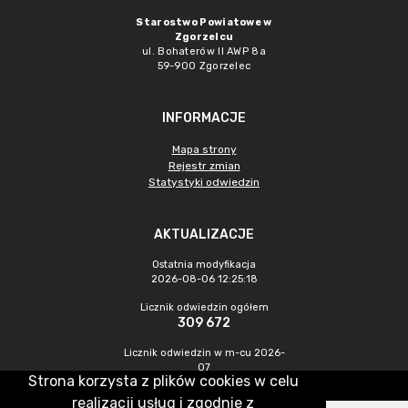
Starostwo Powiatowe w
Zgorzelcu
ul. Bohaterów II AWP 8a
59-900 Zgorzelec
INFORMACJE
Mapa strony
Rejestr zmian
Statystyki odwiedzin
AKTUALIZACJE
Ostatnia modyfikacja
2026-08-06 12:25:18
Licznik odwiedzin ogółem
309 672
Licznik odwiedzin w m-cu 2026-
07
Strona korzysta z plików cookies w celu
370
realizacji usług i zgodnie z