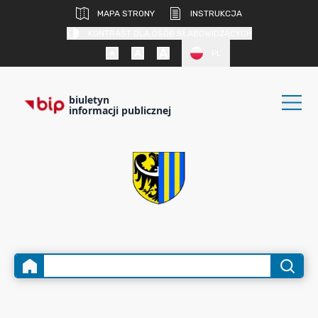
MAPA STRONY
INSTRUKCJA
KONTRAST DLA OSÓB SŁABOWIDZĄCYCH
PL
biuletyn
informacji publicznej