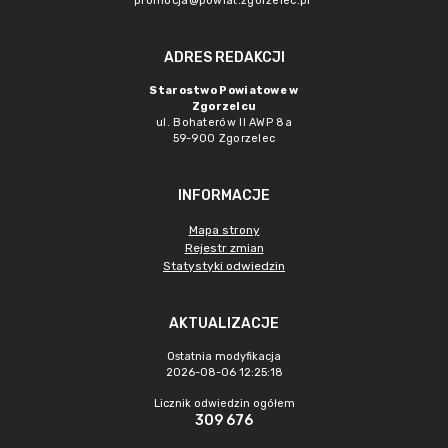
promocja@powiat.zgorzelec.pl
ADRES REDAKCJI
Starostwo Powiatowe w
Zgorzelcu
ul. Bohaterów II AWP 8a
59-900 Zgorzelec
INFORMACJE
Mapa strony
Rejestr zmian
Statystyki odwiedzin
AKTUALIZACJE
Ostatnia modyfikacja
2026-08-06 12:25:18
Licznik odwiedzin ogółem
309 676