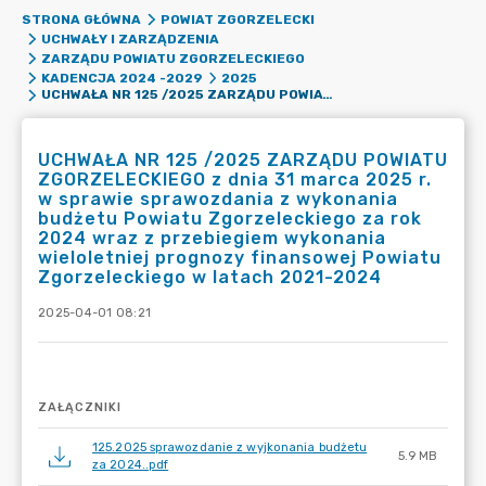
STRONA GŁÓWNA
POWIAT ZGORZELECKI
UCHWAŁY I ZARZĄDZENIA
ZARZĄDU POWIATU ZGORZELECKIEGO
KADENCJA 2024 -2029
2025
UCHWAŁA NR 125 /2025 ZARZĄDU POWIATU ZGORZELECKIEGO Z DNIA 31 MARCA 2025 R. W SPRAWIE SPRAWOZDANIA Z WYKONANIA BUDŻETU POWIATU ZGORZELECKIEGO ZA ROK 2024 WRAZ Z PRZEBIEGIEM WYKONANIA WIELOLETNIEJ PROGNOZY FINANSOWEJ POWIATU ZGORZELECKIEGO W LATACH 2021-2024
UCHWAŁA NR 125 /2025 ZARZĄDU POWIATU
ZGORZELECKIEGO z dnia 31 marca 2025 r.
w sprawie sprawozdania z wykonania
budżetu Powiatu Zgorzeleckiego za rok
2024 wraz z przebiegiem wykonania
wieloletniej prognozy finansowej Powiatu
Zgorzeleckiego w latach 2021-2024
2025-04-01 08:21
ZAŁĄCZNIKI
125.2025 sprawozdanie z wyjkonania budżetu
5.9 MB
za 2024..pdf