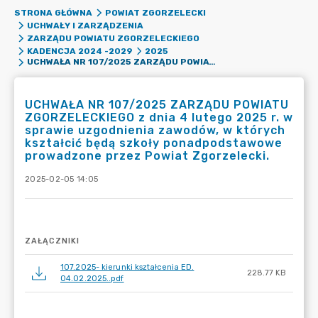
STRONA GŁÓWNA
POWIAT ZGORZELECKI
UCHWAŁY I ZARZĄDZENIA
ZARZĄDU POWIATU ZGORZELECKIEGO
KADENCJA 2024 -2029
2025
UCHWAŁA NR 107/2025 ZARZĄDU POWIATU ZGORZELECKIEGO Z DNIA 4 LUTEGO 2025 R. W SPRAWIE UZGODNIENIA ZAWODÓW, W KTÓRYCH KSZTAŁCIĆ BĘDĄ SZKOŁY PONADPODSTAWOWE PROWADZONE PRZEZ POWIAT ZGORZELECKI.
UCHWAŁA NR 107/2025 ZARZĄDU POWIATU
ZGORZELECKIEGO z dnia 4 lutego 2025 r. w
sprawie uzgodnienia zawodów, w których
kształcić będą szkoły ponadpodstawowe
prowadzone przez Powiat Zgorzelecki.
2025-02-05 14:05
ZAŁĄCZNIKI
107.2025- kierunki kształcenia ED.
228.77 KB
04.02.2025..pdf