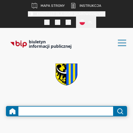
MAPA STRONY
INSTRUKCJA
KONTRAST DLA OSÓB SŁABOWIDZĄCYCH
PL
biuletyn
informacji publicznej