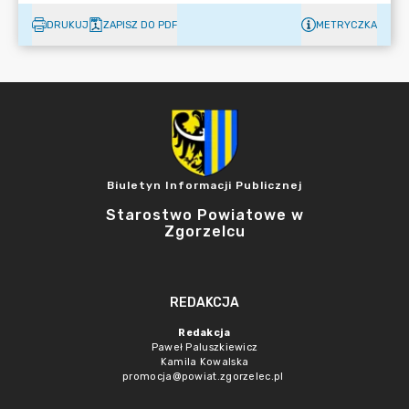
DRUKUJ
ZAPISZ DO PDF
METRYCZKA
Biuletyn Informacji Publicznej
Starostwo Powiatowe w
Zgorzelcu
REDAKCJA
Redakcja
Paweł Paluszkiewicz
Kamila Kowalska
promocja@powiat.zgorzelec.pl