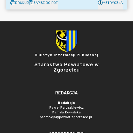
DRUKUJ
ZAPISZ DO PDF
METRYCZKA
Biuletyn Informacji Publicznej
Starostwo Powiatowe w
Zgorzelcu
REDAKCJA
Redakcja
Paweł Paluszkiewicz
Kamila Kowalska
promocja@powiat.zgorzelec.pl