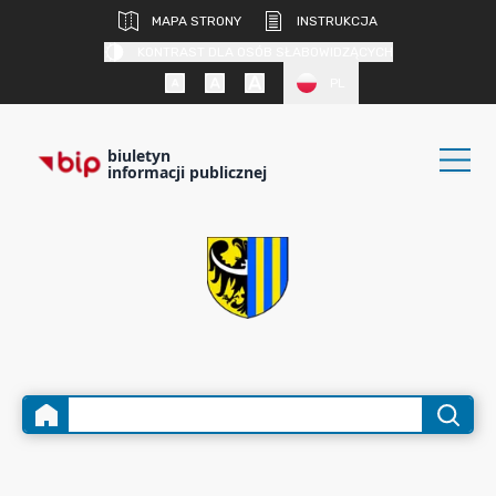
MAPA STRONY
INSTRUKCJA
KONTRAST DLA OSÓB SŁABOWIDZĄCYCH
PL
biuletyn
informacji publicznej