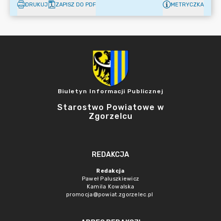
DRUKUJ
ZAPISZ DO PDF
METRYCZKA
Biuletyn Informacji Publicznej
Starostwo Powiatowe w
Zgorzelcu
REDAKCJA
Redakcja
Paweł Paluszkiewicz
Kamila Kowalska
promocja@powiat.zgorzelec.pl