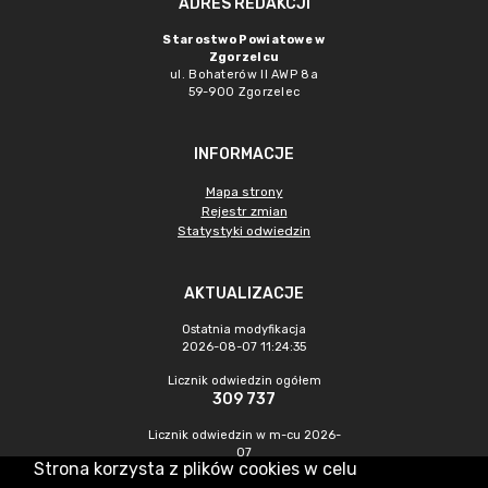
ADRES REDAKCJI
Starostwo Powiatowe w
Zgorzelcu
ul. Bohaterów II AWP 8a
59-900 Zgorzelec
INFORMACJE
Mapa strony
Rejestr zmian
Statystyki odwiedzin
AKTUALIZACJE
Ostatnia modyfikacja
2026-08-07 11:24:35
Licznik odwiedzin ogółem
309 737
Licznik odwiedzin w m-cu 2026-
07
Strona korzysta z plików cookies w celu
435