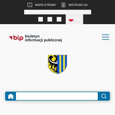
MAPA STRONY
INSTRUKCJA
KONTRAST DLA OSÓB SŁABOWIDZĄCYCH
PL
biuletyn
informacji publicznej