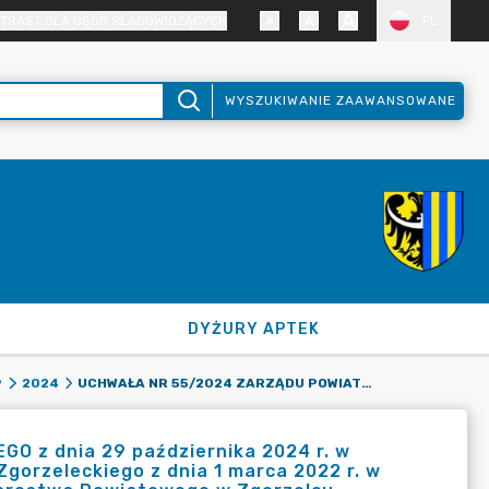
TRAST DLA OSÓB SŁABOWIDZĄCYCH
PL
WYSZUKIWANIE ZAAWANSOWANE
DYŻURY APTEK
UCHWAŁA NR 55/2024 ZARZĄDU POWIATU ZGORZELECKIEGO Z DNIA 29 PAŹDZIERNIKA 2024 R. W SPRAWIE ZMIANY UCHWAŁY NR 433/2022 ZARZĄDU POWIATU ZGORZELECKIEGO Z DNIA 1 MARCA 2022 R. W SPRAWIE WPROWADZENIA REGULAMINU ORGANIZACYJNEGO STAROSTWA POWIATOWEGO W ZGORZELCU.
9
2024
 z dnia 29 października 2024 r. w
gorzeleckiego z dnia 1 marca 2022 r. w