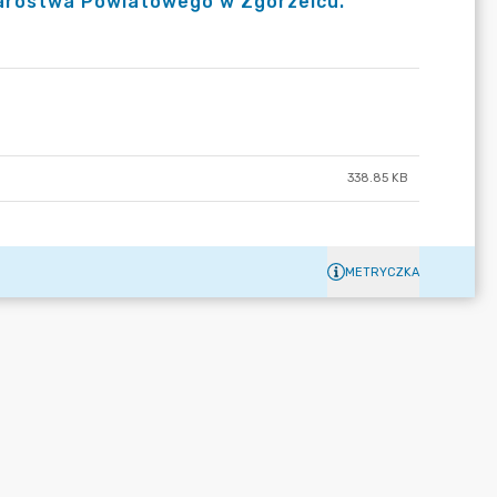
arostwa Powiatowego w Zgorzelcu.
338.85 KB
METRYCZKA