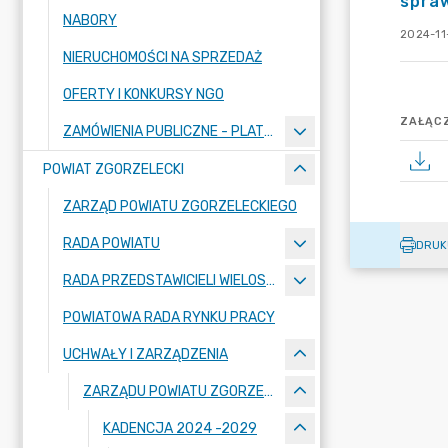
spra
NABORY
2024-11
NIERUCHOMOŚCI NA SPRZEDAŻ
OFERTY I KONKURSY NGO
ZAŁĄCZ
ZAMÓWIENIA PUBLICZNE - PLATFORMA ZAKUPOWA
POWIAT ZGORZELECKI
ZARZĄD POWIATU ZGORZELECKIEGO
RADA POWIATU
DRUK
RADA PRZEDSTAWICIELI WIELOSPECJALISTYCZNEGO ZESPOŁU OPIEKI ZDROWOTNEJ "BOLESŁAWIEC-ZGORZELEC" SAMODZIELNEGO PUBLICZNEGO ZAKŁADU OPIEKI ZDROWOTNEJ
POWIATOWA RADA RYNKU PRACY
UCHWAŁY I ZARZĄDZENIA
ZARZĄDU POWIATU ZGORZELECKIEGO
KADENCJA 2024 -2029