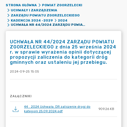
STRONA GŁÓWNA
POWIAT ZGORZELECKI
UCHWAŁY I ZARZĄDZENIA
ZARZĄDU POWIATU ZGORZELECKIEGO
KADENCJA 2024 -2029
2024
UCHWAŁA NR 44/2024 ZARZĄDU POWIATU ZGORZELECKIEGO Z DNIA 25 WRZEŚNIA 2024 R. W SPRAWIE WYRAŻENIA OPINII DOTYCZĄCEJ PROPOZYCJI ZALICZENIA DO KATEGORII DRÓG GMINNYCH ORAZ USTALENIU JEJ PRZEBIEGU.
UCHWAŁA NR 44/2024 ZARZĄDU POWIATU
ZGORZELECKIEGO z dnia 25 września 2024
r. w sprawie wyrażenia opinii dotyczącej
propozycji zaliczenia do kategorii dróg
gminnych oraz ustaleniu jej przebiegu.
2024-09-25 15:05
ZAŁĄCZNIKI
44 . 2024 Uchwała. DR zaliczenie drogi do
909.26 KB
kategorii 25.09.2024.pdf