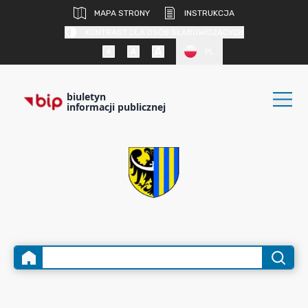
MAPA STRONY
INSTRUKCJA
KONTRAST DLA OSÓB SŁABOWIDZĄCYCH
PL
biuletyn
informacji publicznej