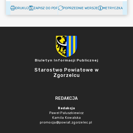
DRUKUJ
ZAPISZ DO PDF
POPRZEDNIE WERSJE
METRYCZKA
Biuletyn Informacji Publicznej
Starostwo Powiatowe w
Zgorzelcu
REDAKCJA
Redakcja
Paweł Paluszkiewicz
Kamila Kowalska
promocja@powiat.zgorzelec.pl