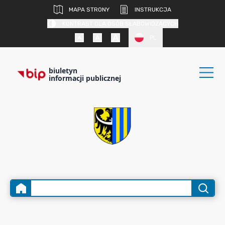
MAPA STRONY
INSTRUKCJA
KONTRAST DLA OSÓB SŁABOWIDZĄCYCH
PL
biuletyn
informacji publicznej