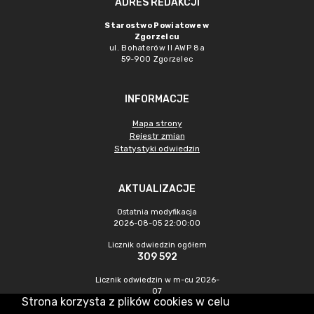
ADRES REDAKCJI
Starostwo Powiatowe w
Zgorzelcu
ul. Bohaterów II AWP 8a
59-900 Zgorzelec
INFORMACJE
Mapa strony
Rejestr zmian
Statystyki odwiedzin
AKTUALIZACJE
Ostatnia modyfikacja
2026-08-05 22:00:00
Licznik odwiedzin ogółem
309 592
Licznik odwiedzin w m-cu 2026-
07
Strona korzysta z plików cookies w celu
290