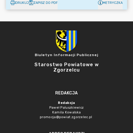
DRUKUJ
ZAPISZ DO PDF
METRYCZKA
Biuletyn Informacji Publicznej
Starostwo Powiatowe w
Zgorzelcu
REDAKCJA
Redakcja
Paweł Paluszkiewicz
Kamila Kowalska
promocja@powiat.zgorzelec.pl