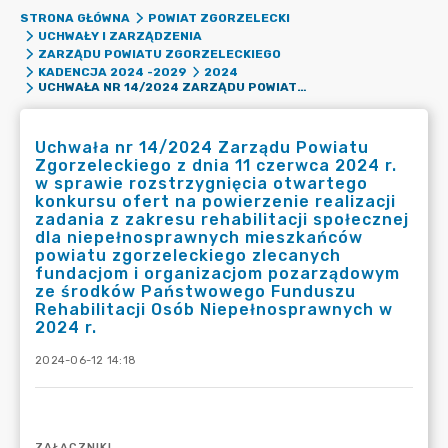
STRONA GŁÓWNA
POWIAT ZGORZELECKI
UCHWAŁY I ZARZĄDZENIA
ZARZĄDU POWIATU ZGORZELECKIEGO
KADENCJA 2024 -2029
2024
UCHWAŁA NR 14/2024 ZARZĄDU POWIATU ZGORZELECKIEGO Z DNIA 11 CZERWCA 2024 R. W SPRAWIE ROZSTRZYGNIĘCIA OTWARTEGO KONKURSU OFERT NA POWIERZENIE REALIZACJI ZADANIA Z ZAKRESU REHABILITACJI SPOŁECZNEJ DLA NIEPEŁNOSPRAWNYCH MIESZKAŃCÓW POWIATU ZGORZELECKIEGO ZLECANYCH FUNDACJOM I ORGANIZACJOM POZARZĄDOWYM ZE ŚRODKÓW PAŃSTWOWEGO FUNDUSZU REHABILITACJI OSÓB NIEPEŁNOSPRAWNYCH W 2024 R.
Uchwała nr 14/2024 Zarządu Powiatu
Zgorzeleckiego z dnia 11 czerwca 2024 r.
w sprawie rozstrzygnięcia otwartego
konkursu ofert na powierzenie realizacji
zadania z zakresu rehabilitacji społecznej
dla niepełnosprawnych mieszkańców
powiatu zgorzeleckiego zlecanych
fundacjom i organizacjom pozarządowym
ze środków Państwowego Funduszu
Rehabilitacji Osób Niepełnosprawnych w
2024 r.
2024-06-12 14:18
ZAŁĄCZNIKI