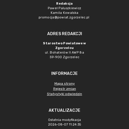
Redakcja
Paweł Paluszkiewicz
Kamila Kowalska
promocja@powiat.zgorzelec.pl
ADRES REDAKCJI
Starostwo Powiatowe w
Zgorzelcu
ul. Bohaterów II AWP 8a
59-900 Zgorzelec
INFORMACJE
Mapa strony
Rejestr zmian
Statystyki odwiedzin
AKTUALIZACJE
Ostatnia modyfikacja
2026-08-07 11:24:35