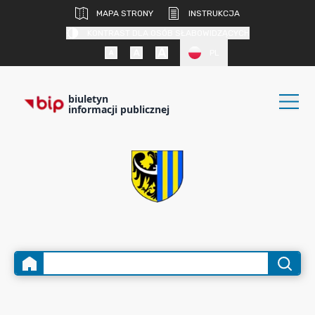
MAPA STRONY
INSTRUKCJA
KONTRAST DLA OSÓB SŁABOWIDZĄCYCH
PL
biuletyn
informacji publicznej