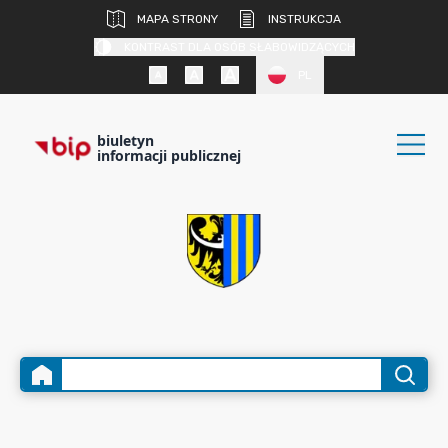
MAPA STRONY
INSTRUKCJA
KONTRAST DLA OSÓB SŁABOWIDZĄCYCH
PL
biuletyn
informacji publicznej