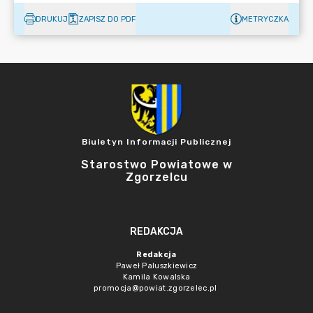
DRUKUJ
ZAPISZ DO PDF
METRYCZKA
Biuletyn Informacji Publicznej
Starostwo Powiatowe w
Zgorzelcu
REDAKCJA
Redakcja
Paweł Paluszkiewicz
Kamila Kowalska
promocja@powiat.zgorzelec.pl