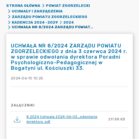
STRONA GŁÓWNA
POWIAT ZGORZELECKI
UCHWAŁY I ZARZĄDZENIA
ZARZĄDU POWIATU ZGORZELECKIEGO
KADENCJA 2024 -2029
2024
UCHWAŁA NR 8/2024 ZARZĄDU POWIATU ZGORZELECKIEGO Z DNIA 3 CZERWCA 2024 R. W SPRAWIE ODWOŁANIA DYREKTORA PORADNI PSYCHOLOGICZNO-PEDAGOGICZNEJ W BOGATYNI UL. KOŚCIUSZKI 33.
UCHWAŁA NR 8/2024 ZARZĄDU POWIATU
ZGORZELECKIEGO z dnia 3 czerwca 2024 r.
w sprawie odwołania dyrektora Poradni
Psychologiczno-Pedagogicznej w
Bogatyni ul. Kościuszki 33.
2024-06-10 10:25
ZAŁĄCZNIKI
8.2024 Uchwała 2024-06-03_odwolanie
211.88 KB
dyrektora..pdf