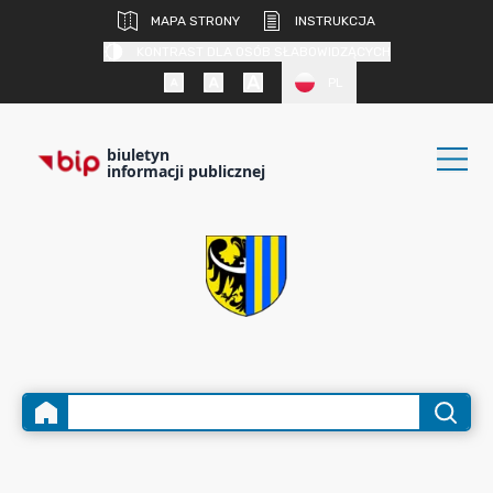
MAPA STRONY
INSTRUKCJA
KONTRAST DLA OSÓB SŁABOWIDZĄCYCH
PL
biuletyn
informacji publicznej