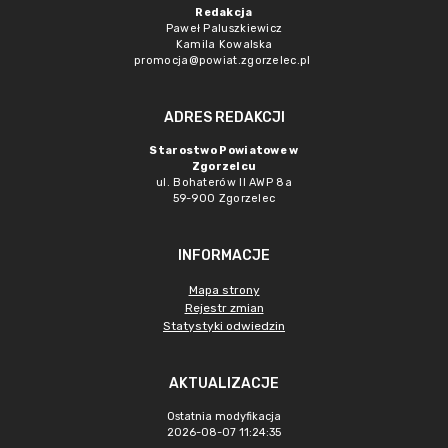
Redakcja
Paweł Paluszkiewicz
Kamila Kowalska
promocja@powiat.zgorzelec.pl
ADRES REDAKCJI
Starostwo Powiatowe w
Zgorzelcu
ul. Bohaterów II AWP 8a
59-900 Zgorzelec
INFORMACJE
Mapa strony
Rejestr zmian
Statystyki odwiedzin
AKTUALIZACJE
Ostatnia modyfikacja
2026-08-07 11:24:35