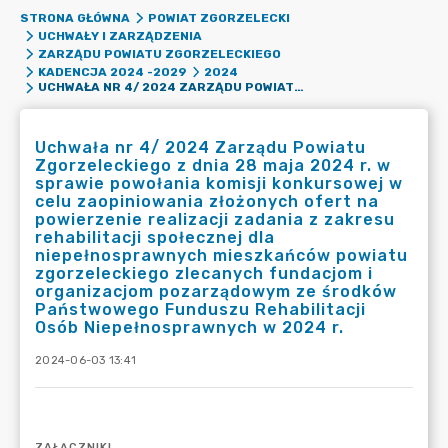
STRONA GŁÓWNA
POWIAT ZGORZELECKI
UCHWAŁY I ZARZĄDZENIA
ZARZĄDU POWIATU ZGORZELECKIEGO
KADENCJA 2024 -2029
2024
UCHWAŁA NR 4/ 2024 ZARZĄDU POWIATU ZGORZELECKIEGO Z DNIA 28 MAJA 2024 R. W SPRAWIE POWOŁANIA KOMISJI KONKURSOWEJ W CELU ZAOPINIOWANIA ZŁOŻONYCH OFERT NA POWIERZENIE REALIZACJI ZADANIA Z ZAKRESU REHABILITACJI SPOŁECZNEJ DLA NIEPEŁNOSPRAWNYCH MIESZKAŃCÓW POWIATU ZGORZELECKIEGO ZLECANYCH FUNDACJOM I ORGANIZACJOM POZARZĄDOWYM ZE ŚRODKÓW PAŃSTWOWEGO FUNDUSZU REHABILITACJI OSÓB NIEPEŁNOSPRAWNYCH W 2024 R.
Uchwała nr 4/ 2024 Zarządu Powiatu
Zgorzeleckiego z dnia 28 maja 2024 r. w
sprawie powołania komisji konkursowej w
celu zaopiniowania złożonych ofert na
powierzenie realizacji zadania z zakresu
rehabilitacji społecznej dla
niepełnosprawnych mieszkańców powiatu
zgorzeleckiego zlecanych fundacjom i
organizacjom pozarządowym ze środków
Państwowego Funduszu Rehabilitacji
Osób Niepełnosprawnych w 2024 r.
2024-06-03 13:41
ZAŁĄCZNIKI