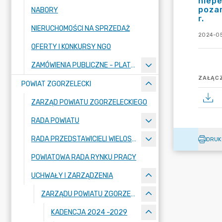
niep
poza
NABORY
r.
NIERUCHOMOŚCI NA SPRZEDAŻ
2024-05
OFERTY I KONKURSY NGO
ZAMÓWIENIA PUBLICZNE - PLATFORMA ZAKUPOWA
ZAŁĄCZ
POWIAT ZGORZELECKI
ZARZĄD POWIATU ZGORZELECKIEGO
RADA POWIATU
RADA PRZEDSTAWICIELI WIELOSPECJALISTYCZNEGO ZESPOŁU OPIEKI ZDROWOTNEJ "BOLESŁAWIEC-ZGORZELEC" SAMODZIELNEGO PUBLICZNEGO ZAKŁADU OPIEKI ZDROWOTNEJ
DRUK
POWIATOWA RADA RYNKU PRACY
UCHWAŁY I ZARZĄDZENIA
ZARZĄDU POWIATU ZGORZELECKIEGO
KADENCJA 2024 -2029