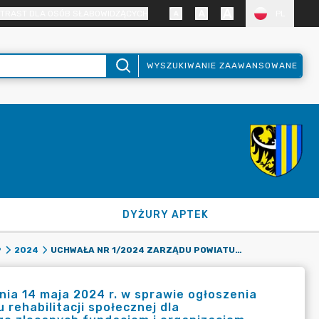
TRAST DLA OSÓB SŁABOWIDZĄCYCH
PL
WYSZUKIWANIE ZAAWANSOWANE
DYŻURY APTEK
UCHWAŁA NR 1/2024 ZARZĄDU POWIATU ZGORZELECKIEGO Z DNIA 14 MAJA 2024 R. W SPRAWIE OGŁOSZENIA OTWARTEGO KONKURSU OFERT NA REALIZACJĘ ZADAŃ Z ZAKRESU REHABILITACJI SPOŁECZNEJ DLA NIEPEŁNOSPRAWNYCH MIESZKAŃCÓW POWIATU ZGORZELECKIEGO ZLECANYCH FUNDACJOM I ORGANIZACJOM POZARZĄDOWYM ZE ŚRODKÓW PAŃSTWOWEGO FUNDUSZU REHABILITACJI OSÓB NIEPEŁNOSPRAWNYCH W 2024 R.
9
2024
ia 14 maja 2024 r. w sprawie ogłoszenia
rehabilitacji społecznej dla