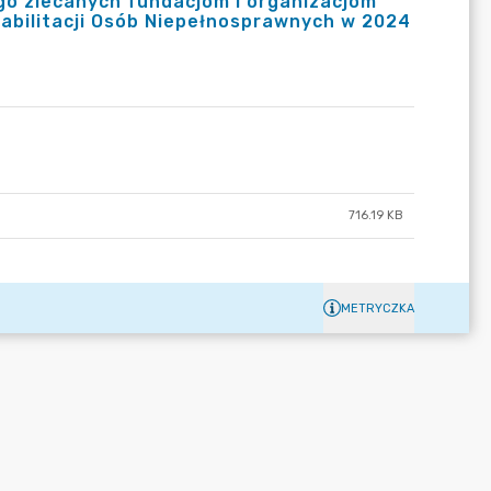
o zlecanych fundacjom i organizacjom
ilitacji Osób Niepełnosprawnych w 2024
716.19 KB
METRYCZKA