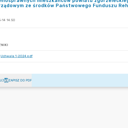
ełnosprawnych mieszkańców powiatu zgorzeleckieg
rządowym ze środków Państwowego Funduszu Rehab
-14 14:50
NIKI
Uchwała 1-2024.pdf
UJ
ZAPISZ DO PDF