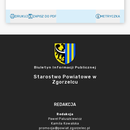
DRUKUJ
ZAPISZ DO PDF
METRYCZKA
Biuletyn Informacji Publicznej
Starostwo Powiatowe w
Zgorzelcu
REDAKCJA
Redakcja
Paweł Paluszkiewicz
Kamila Kowalska
promocja@powiat.zgorzelec.pl