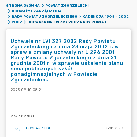
STRONA GŁÓWNA
POWIAT ZGORZELECKI
UCHWAŁY I ZARZĄDZENIA
RADY POWIATU ZGORZELECKIEGO
KADENCJA 1998 - 2002
UCHWAŁA NR LVI 327 2002 RADY POWIATU ZGORZELECKIEGO Z DNIA 23 MAJA 2002 R. W SPRAWIE ZMIANY UCHWAŁY NR L 296 2001 RADY POWIATU ZGORZELECKIEGO Z DNIA 21 GRUDNIA 2001 R. W SPRAWIE USTALENIA PLANU SIECI PUBLICZNYCH SZKÓŁ PONADGIMNAZJALNYCH W POWIECIE ZGORZELECKIM.
2002
Uchwała nr LVI 327 2002 Rady Powiatu
Zgorzeleckiego z dnia 23 maja 2002 r. w
sprawie zmiany uchwały nr L 296 2001
Rady Powiatu Zgorzeleckiego z dnia 21
grudnia 2001 r. w sprawie ustalenia planu
sieci publicznych szkół
ponadgimnazjalnych w Powiecie
Zgorzeleckim.
2025-09-10 08:21
ZAŁĄCZNIKI
UCCD45~1.PDF
898.71 KB