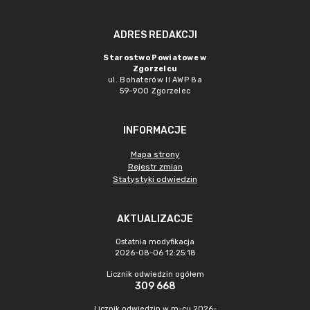
ADRES REDAKCJI
Starostwo Powiatowe w
Zgorzelcu
ul. Bohaterów II AWP 8a
59-900 Zgorzelec
INFORMACJE
Mapa strony
Rejestr zmian
Statystyki odwiedzin
AKTUALIZACJE
Ostatnia modyfikacja
2026-08-06 12:25:18
Licznik odwiedzin ogółem
309 668
Licznik odwiedzin w m-cu 2026-