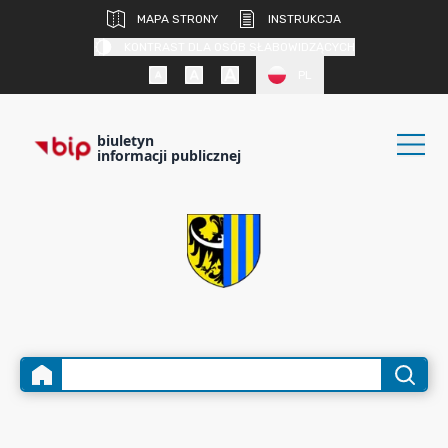
MAPA STRONY
INSTRUKCJA
KONTRAST DLA OSÓB SŁABOWIDZĄCYCH
PL
biuletyn
informacji publicznej