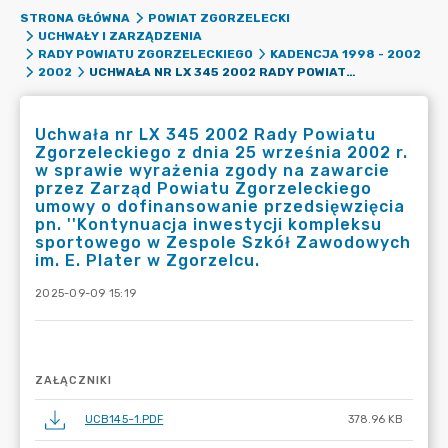
STRONA GŁÓWNA
POWIAT ZGORZELECKI
UCHWAŁY I ZARZĄDZENIA
RADY POWIATU ZGORZELECKIEGO
KADENCJA 1998 - 2002
UCHWAŁA NR LX 345 2002 RADY POWIATU ZGORZELECKIEGO Z DNIA 25 WRZEŚNIA 2002 R. W SPRAWIE WYRAŻENIA ZGODY NA ZAWARCIE PRZEZ ZARZĄD POWIATU ZGORZELECKIEGO UMOWY O DOFINANSOWANIE PRZEDSIĘWZIĘCIA PN. ''KONTYNUACJA INWESTYCJI KOMPLEKSU SPORTOWEGO W ZESPOLE SZKÓŁ ZAWODOWYCH IM. E. PLATER W ZGORZELCU.
2002
Uchwała nr LX 345 2002 Rady Powiatu
Zgorzeleckiego z dnia 25 września 2002 r.
w sprawie wyrażenia zgody na zawarcie
przez Zarząd Powiatu Zgorzeleckiego
umowy o dofinansowanie przedsięwzięcia
pn. ''Kontynuacja inwestycji kompleksu
sportowego w Zespole Szkół Zawodowych
im. E. Plater w Zgorzelcu.
2025-09-09 15:19
ZAŁĄCZNIKI
UCB145~1.PDF
378.96 KB