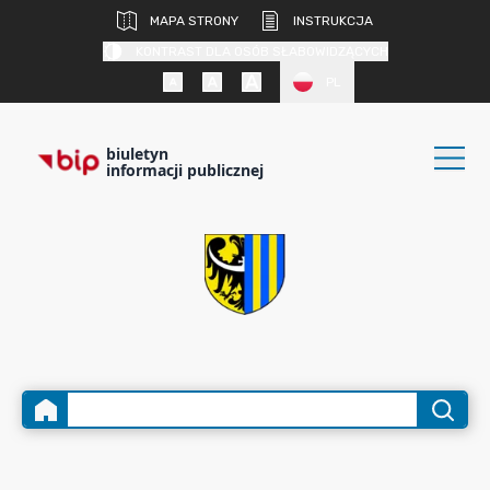
MAPA STRONY
INSTRUKCJA
KONTRAST DLA OSÓB SŁABOWIDZĄCYCH
PL
biuletyn
informacji publicznej