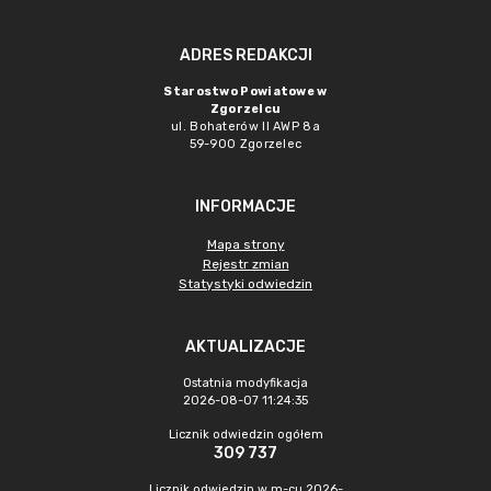
ADRES REDAKCJI
Starostwo Powiatowe w
Zgorzelcu
ul. Bohaterów II AWP 8a
59-900 Zgorzelec
INFORMACJE
Mapa strony
Rejestr zmian
Statystyki odwiedzin
AKTUALIZACJE
Ostatnia modyfikacja
2026-08-07 11:24:35
Licznik odwiedzin ogółem
309 737
Licznik odwiedzin w m-cu 2026-