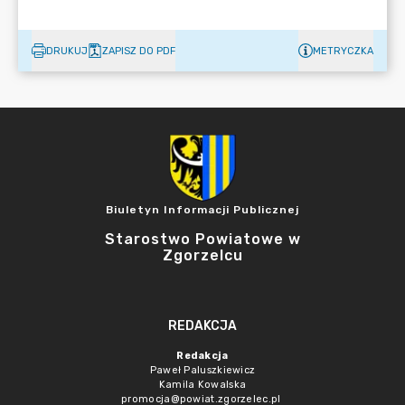
DRUKUJ
ZAPISZ DO PDF
METRYCZKA
Biuletyn Informacji Publicznej
Starostwo Powiatowe w
Zgorzelcu
REDAKCJA
Redakcja
Paweł Paluszkiewicz
Kamila Kowalska
promocja@powiat.zgorzelec.pl