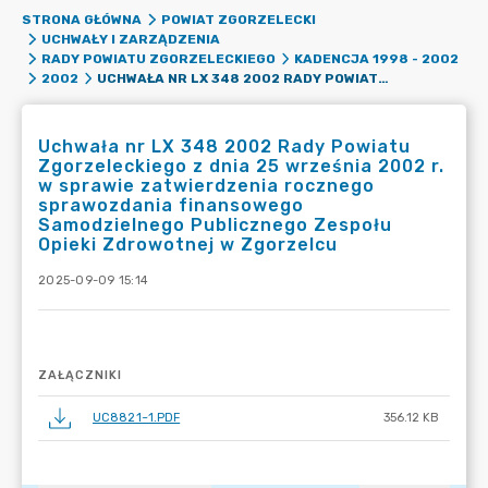
STRONA GŁÓWNA
POWIAT ZGORZELECKI
UCHWAŁY I ZARZĄDZENIA
RADY POWIATU ZGORZELECKIEGO
KADENCJA 1998 - 2002
UCHWAŁA NR LX 348 2002 RADY POWIATU ZGORZELECKIEGO Z DNIA 25 WRZEŚNIA 2002 R. W SPRAWIE ZATWIERDZENIA ROCZNEGO SPRAWOZDANIA FINANSOWEGO SAMODZIELNEGO PUBLICZNEGO ZESPOŁU OPIEKI ZDROWOTNEJ W ZGORZELCU
2002
Uchwała nr LX 348 2002 Rady Powiatu
Zgorzeleckiego z dnia 25 września 2002 r.
w sprawie zatwierdzenia rocznego
sprawozdania finansowego
Samodzielnego Publicznego Zespołu
Opieki Zdrowotnej w Zgorzelcu
2025-09-09 15:14
ZAŁĄCZNIKI
UC8821~1.PDF
356.12 KB