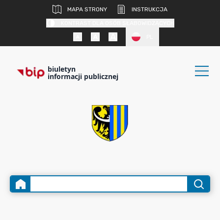
MAPA STRONY
INSTRUKCJA
KONTRAST DLA OSÓB SŁABOWIDZĄCYCH
PL
biuletyn
informacji publicznej