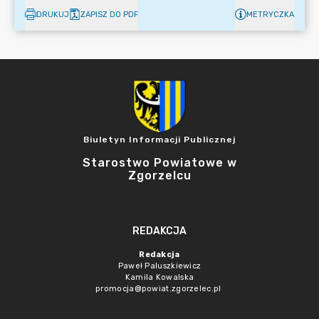
DRUKUJ
ZAPISZ DO PDF
METRYCZKA
Biuletyn Informacji Publicznej
Starostwo Powiatowe w
Zgorzelcu
REDAKCJA
Redakcja
Paweł Paluszkiewicz
Kamila Kowalska
promocja@powiat.zgorzelec.pl