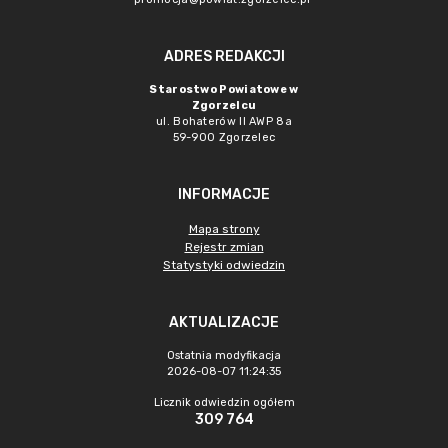
ADRES REDAKCJI
Starostwo Powiatowe w
Zgorzelcu
ul. Bohaterów II AWP 8a
59-900 Zgorzelec
INFORMACJE
Mapa strony
Rejestr zmian
Statystyki odwiedzin
AKTUALIZACJE
Ostatnia modyfikacja
2026-08-07 11:24:35
Licznik odwiedzin ogółem
309 764