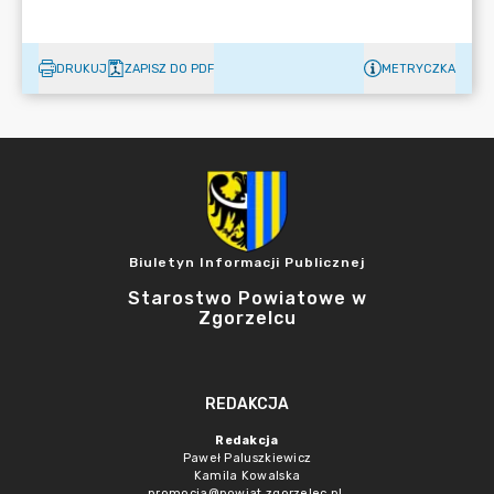
DRUKUJ
ZAPISZ DO PDF
METRYCZKA
Biuletyn Informacji Publicznej
Starostwo Powiatowe w
Zgorzelcu
REDAKCJA
Redakcja
Paweł Paluszkiewicz
Kamila Kowalska
promocja@powiat.zgorzelec.pl