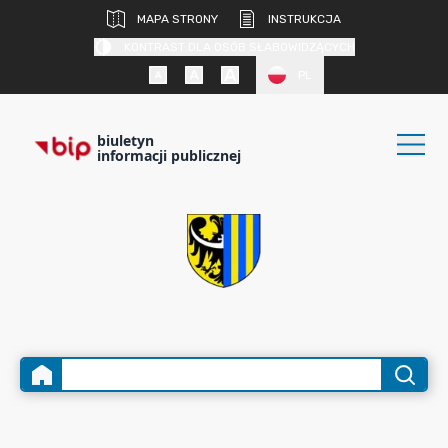
MAPA STRONY
INSTRUKCJA
KONTRAST DLA OSÓB SŁABOWIDZĄCYCH
PL
biuletyn
informacji publicznej