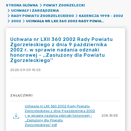
STRONA GŁÓWNA
POWIAT ZGORZELECKI
UCHWAŁY I ZARZĄDZENIA
RADY POWIATU ZGORZELECKIEGO
KADENCJA 1998 - 2002
UCHWAŁA NR LXII 360 2002 RADY POWIATU ZGORZELECKIEGO Z DNIA 9 PAŹDZIERNIKA 2002 R. W SPRAWIE NADANIA ODZNAKI HONOROWEJ - ,,ZASŁUŻONY DLA POWIATU ZGORZELECKIEGO''
2002
Uchwała nr LXII 360 2002 Rady Powiatu
Zgorzeleckiego z dnia 9 października
2002 r. w sprawie nadania odznaki
honorowej - ,,Zasłużony dla Powiatu
Zgorzeleckiego''
2025-09-09 15:03
ZAŁĄCZNIKI
Uchwała nr LXII 360 2002 Rady Powiatu
Zgorzeleckiego z dnia 9 października 2002
r. w sprawie nadania odznaki honorowej -
208.35 KB
,,Zasłużony dla Powiatu
Zgorzeleckiego''.pdf