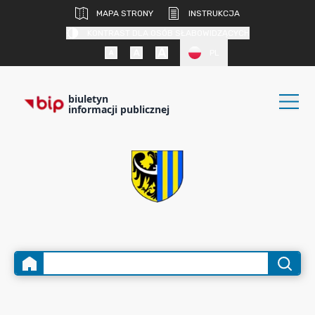
MAPA STRONY
INSTRUKCJA
KONTRAST DLA OSÓB SŁABOWIDZĄCYCH
PL
biuletyn
informacji publicznej