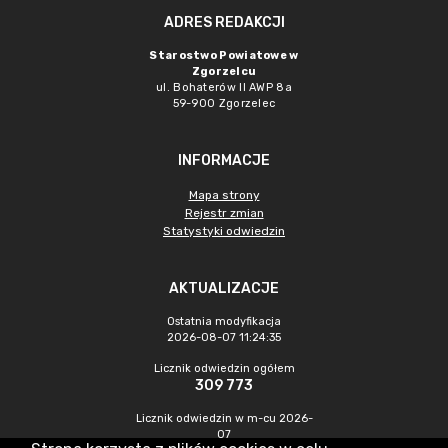
ADRES REDAKCJI
Starostwo Powiatowe w
Zgorzelcu
ul. Bohaterów II AWP 8a
59-900 Zgorzelec
INFORMACJE
Mapa strony
Rejestr zmian
Statystyki odwiedzin
AKTUALIZACJE
Ostatnia modyfikacja
2026-08-07 11:24:35
Licznik odwiedzin ogółem
309 773
Licznik odwiedzin w m-cu 2026-
07