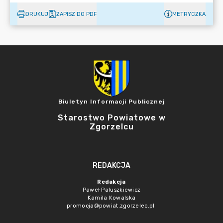
DRUKUJ
ZAPISZ DO PDF
METRYCZKA
Biuletyn Informacji Publicznej
Starostwo Powiatowe w
Zgorzelcu
REDAKCJA
Redakcja
Paweł Paluszkiewicz
Kamila Kowalska
promocja@powiat.zgorzelec.pl