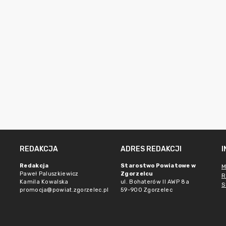
REDAKCJA
ADRES REDAKCJI
Redakcja
Starostwo Powiatowe w
M
Paweł Paluszkiewicz
Zgorzelcu
R
Kamila Kowalska
ul. Bohaterów II AWP 8a
S
promocja@powiat.zgorzelec.pl
59-900 Zgorzelec