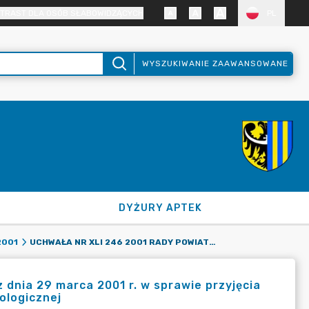
TRAST DLA OSÓB SŁABOWIDZĄCYCH
PL
WYSZUKIWANIE ZAAWANSOWANE
DYŻURY APTEK
UCHWAŁA NR XLI 246 2001 RADY POWIATU ZGORZELECKIEGO Z DNIA 29 MARCA 2001 R. W SPRAWIE PRZYJĘCIA RAMOWEGO PROGRAMU POWIATOWEGO CENTRUM EDUKACJI EKOLOGICZNEJ
2001
 dnia 29 marca 2001 r. w sprawie przyjęcia
logicznej