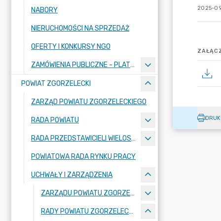
2025-09
NABORY
NIERUCHOMOŚCI NA SPRZEDAŻ
OFERTY I KONKURSY NGO
ZAŁĄCZ
ZAMÓWIENIA PUBLICZNE - PLATFORMA ZAKUPOWA
POWIAT ZGORZELECKI
ZARZĄD POWIATU ZGORZELECKIEGO
DRUK
RADA POWIATU
RADA PRZEDSTAWICIELI WIELOSPECJALISTYCZNEGO ZESPOŁU OPIEKI ZDROWOTNEJ "BOLESŁAWIEC-ZGORZELEC" SAMODZIELNEGO PUBLICZNEGO ZAKŁADU OPIEKI ZDROWOTNEJ
POWIATOWA RADA RYNKU PRACY
UCHWAŁY I ZARZĄDZENIA
ZARZĄDU POWIATU ZGORZELECKIEGO
RADY POWIATU ZGORZELECKIEGO