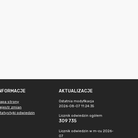
INFORMACJE
AKTUALIZACJE
Ostatnia modyfikacja
apa strony
2026-08-07 11:24:35
ejestr zmian
tatystyki odwiedzin
Licznik odwiedzin ogółem
309 735
Licznik odwiedzin w m-cu 2026-
07