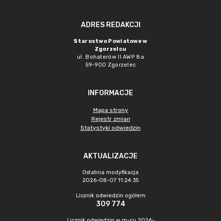
ADRES REDAKCJI
Starostwo Powiatowe w
Zgorzelcu
ul. Bohaterów II AWP 8a
59-900 Zgorzelec
INFORMACJE
Mapa strony
Rejestr zmian
Statystyki odwiedzin
AKTUALIZACJE
Ostatnia modyfikacja
2026-08-07 11:24:35
Licznik odwiedzin ogółem
309 774
Licznik odwiedzin w m-cu 2026-