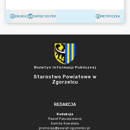
DRUKUJ
ZAPISZ DO PDF
METRYCZKA
Biuletyn Informacji Publicznej
Starostwo Powiatowe w
Zgorzelcu
REDAKCJA
Redakcja
Paweł Paluszkiewicz
Kamila Kowalska
promocja@powiat.zgorzelec.pl