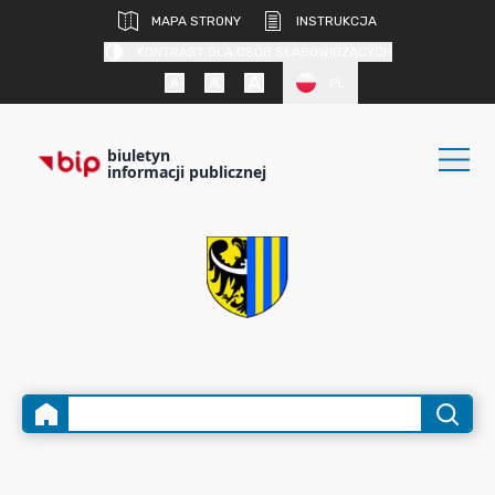
MAPA STRONY
INSTRUKCJA
KONTRAST DLA OSÓB SŁABOWIDZĄCYCH
PL
biuletyn
informacji publicznej