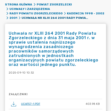
STRONA GŁÓWNA
POWIAT ZGORZELECKI
UCHWAŁY I ZARZĄDZENIA
RADY POWIATU ZGORZELECKIEGO
KADENCJA 1998 - 2002
UCHWAŁA NR XLIII 264 2001 RADY POWIATU ZGORZELECKIEGO Z DNIA 31 MAJA 2001 R. W SPRAWIE USTALENIA NAJNIŻSZEGO WYNAGRODZENIA ZASADNICZEGO PRACOWNIKÓW SAMORZĄDOWYCH ZATRUDNIONYCH W JEDNOSTKACH ORGANIZACYJNYCH POWIATU ZGORZELECKIEGO ORAZ WARTOŚCI JEDNEGO PUNKTU.
2001
Uchwała nr XLIII 264 2001 Rady Powiatu
Zgorzeleckiego z dnia 31 maja 2001 r. w
sprawie ustalenia najniższego
wynagrodzenia zasadniczego
pracowników samorządowych
zatrudnionych w jednostkach
organizacyjnych powiatu zgorzeleckiego
oraz wartości jednego punktu.
2025-09-10 10:32
ZAŁĄCZNIKI
UCAF57~1.PDF
403.98 KB