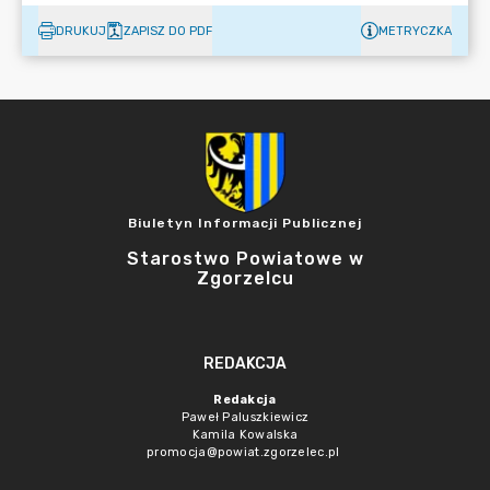
DRUKUJ
ZAPISZ DO PDF
METRYCZKA
Biuletyn Informacji Publicznej
Starostwo Powiatowe w
Zgorzelcu
REDAKCJA
Redakcja
Paweł Paluszkiewicz
Kamila Kowalska
promocja@powiat.zgorzelec.pl