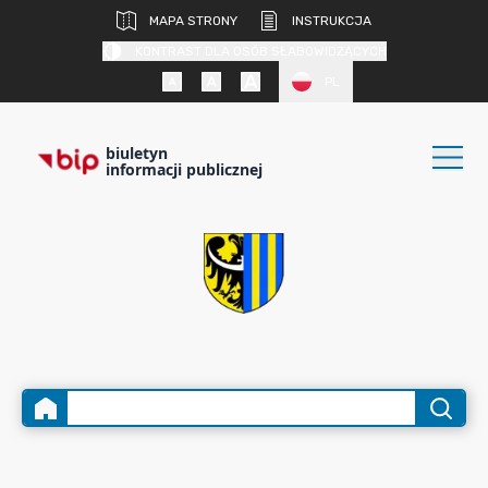
MAPA STRONY
INSTRUKCJA
KONTRAST DLA OSÓB SŁABOWIDZĄCYCH
PL
biuletyn
informacji publicznej