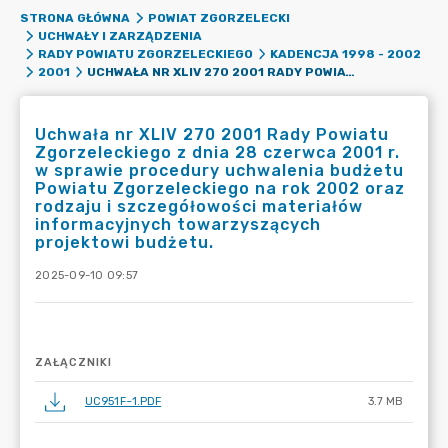
STRONA GŁÓWNA
POWIAT ZGORZELECKI
UCHWAŁY I ZARZĄDZENIA
RADY POWIATU ZGORZELECKIEGO
KADENCJA 1998 - 2002
UCHWAŁA NR XLIV 270 2001 RADY POWIATU ZGORZELECKIEGO Z DNIA 28 CZERWCA 2001 R. W SPRAWIE PROCEDURY UCHWALENIA BUDŻETU POWIATU ZGORZELECKIEGO NA ROK 2002 ORAZ RODZAJU I SZCZEGÓŁOWOŚCI MATERIAŁÓW INFORMACYJNYCH TOWARZYSZĄCYCH PROJEKTOWI BUDŻETU.
2001
Uchwała nr XLIV 270 2001 Rady Powiatu
Zgorzeleckiego z dnia 28 czerwca 2001 r.
w sprawie procedury uchwalenia budżetu
Powiatu Zgorzeleckiego na rok 2002 oraz
rodzaju i szczegółowości materiałów
informacyjnych towarzyszących
projektowi budżetu.
2025-09-10 09:57
ZAŁĄCZNIKI
UC951F~1.PDF
3.7 MB