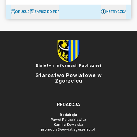
DRUKUJ
ZAPISZ DO PDF
METRYCZKA
Biuletyn Informacji Publicznej
Starostwo Powiatowe w
Zgorzelcu
REDAKCJA
Redakcja
Paweł Paluszkiewicz
Kamila Kowalska
promocja@powiat.zgorzelec.pl