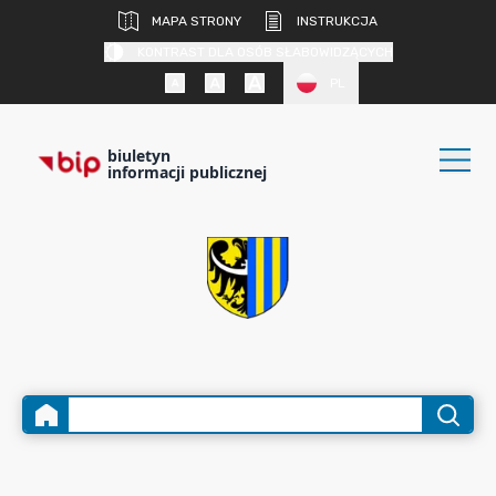
MAPA STRONY
INSTRUKCJA
KONTRAST DLA OSÓB SŁABOWIDZĄCYCH
PL
biuletyn
informacji publicznej