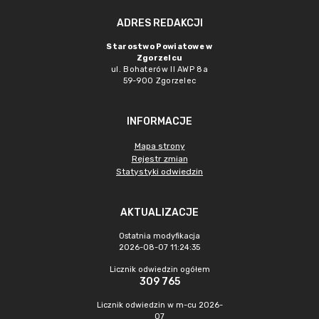
ADRES REDAKCJI
Starostwo Powiatowe w
Zgorzelcu
ul. Bohaterów II AWP 8a
59-900 Zgorzelec
INFORMACJE
Mapa strony
Rejestr zmian
Statystyki odwiedzin
AKTUALIZACJE
Ostatnia modyfikacja
2026-08-07 11:24:35
Licznik odwiedzin ogółem
309 765
Licznik odwiedzin w m-cu 2026-
07