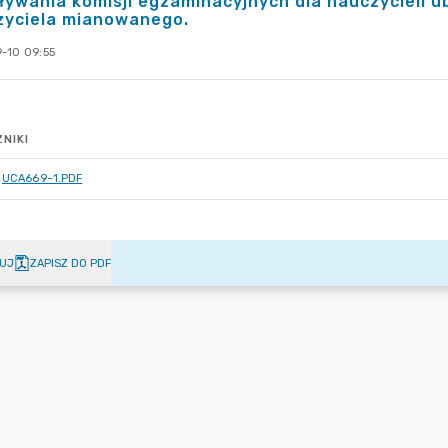
ywania komisji egzaminacyjnych dla nauczycieli u
zyciela mianowanego.
-10 09:55
NIKI
UCA669~1.PDF
UJ
ZAPISZ DO PDF