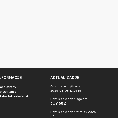
INFORMACJE
AKTUALIZACJE
Ostatnia modyfikacja
apa strony
2026-08-06 12:25:18
ejestr zmian
tatystyki odwiedzin
Licznik odwiedzin ogółem
309 682
Licznik odwiedzin w m-cu 2026-
07