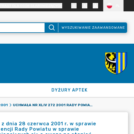
TRAST DLA OSÓB SŁABOWIDZĄCYCH
PL
WYSZUKIWANIE ZAAWANSOWANE
DYŻURY APTEK
UCHWAŁA NR XLIV 272 2001 RADY POWIATU ZGORZELECKIEGO Z DNIA 28 CZERWCA 2001 R. W SPRAWIE PRZEKAZANIA ZARZĄDOWI POWIATU ZGORZELECKIEGO KOMPETENCJI RADY POWIATU W SPRAWIE POWOŁYWANIA KOMISJI EGZAMINACYJNYCH DLA NAUCZYCIELI UBIEGAJĄCYCH SIĘ O AWANS NA STOPIEŃ NAUCZYCIELA MIANOWANEGO.
2001
z dnia 28 czerwca 2001 r. w sprawie
encji Rady Powiatu w sprawie