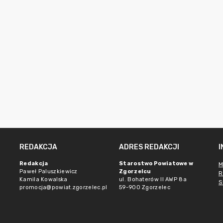
REDAKCJA
ADRES REDAKCJI
Redakcja
Starostwo Powiatowe w
M
Paweł Paluszkiewicz
Zgorzelcu
R
Kamila Kowalska
ul. Bohaterów II AWP 8a
S
promocja@powiat.zgorzelec.pl
59-900 Zgorzelec