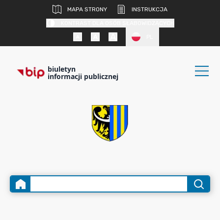
MAPA STRONY
INSTRUKCJA
KONTRAST DLA OSÓB SŁABOWIDZĄCYCH
PL
biuletyn
informacji publicznej