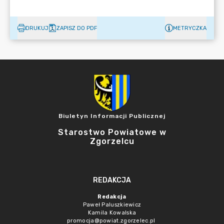
DRUKUJ
ZAPISZ DO PDF
METRYCZKA
Biuletyn Informacji Publicznej
Starostwo Powiatowe w
Zgorzelcu
REDAKCJA
Redakcja
Paweł Paluszkiewicz
Kamila Kowalska
promocja@powiat.zgorzelec.pl