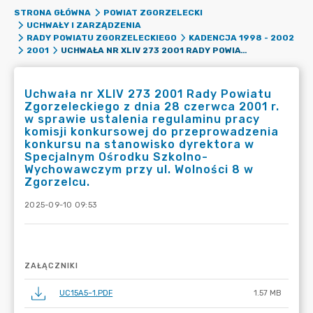
STRONA GŁÓWNA
POWIAT ZGORZELECKI
UCHWAŁY I ZARZĄDZENIA
RADY POWIATU ZGORZELECKIEGO
KADENCJA 1998 - 2002
UCHWAŁA NR XLIV 273 2001 RADY POWIATU ZGORZELECKIEGO Z DNIA 28 CZERWCA 2001 R. W SPRAWIE USTALENIA REGULAMINU PRACY KOMISJI KONKURSOWEJ DO PRZEPROWADZENIA KONKURSU NA STANOWISKO DYREKTORA W SPECJALNYM OŚRODKU SZKOLNO-WYCHOWAWCZYM PRZY UL. WOLNOŚCI 8 W ZGORZELCU.
2001
Uchwała nr XLIV 273 2001 Rady Powiatu
Zgorzeleckiego z dnia 28 czerwca 2001 r.
w sprawie ustalenia regulaminu pracy
komisji konkursowej do przeprowadzenia
konkursu na stanowisko dyrektora w
Specjalnym Ośrodku Szkolno-
Wychowawczym przy ul. Wolności 8 w
Zgorzelcu.
2025-09-10 09:53
ZAŁĄCZNIKI
UC15A5~1.PDF
1.57 MB