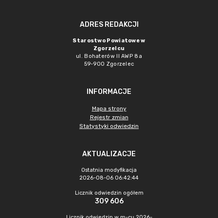
ADRES REDAKCJI
Starostwo Powiatowe w
Zgorzelcu
ul. Bohaterów II AWP 8a
59-900 Zgorzelec
INFORMACJE
Mapa strony
Rejestr zmian
Statystyki odwiedzin
AKTUALIZACJE
Ostatnia modyfikacja
2026-08-06 06:42:44
Licznik odwiedzin ogółem
309 606
Licznik odwiedzin w m-cu 2026-