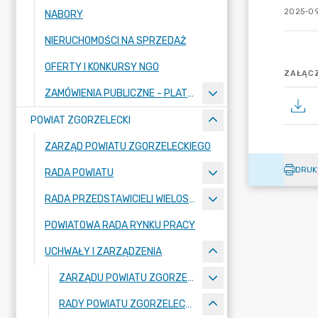
2025-09
NABORY
NIERUCHOMOŚCI NA SPRZEDAŻ
OFERTY I KONKURSY NGO
ZAŁĄCZ
ZAMÓWIENIA PUBLICZNE - PLATFORMA ZAKUPOWA
POWIAT ZGORZELECKI
ZARZĄD POWIATU ZGORZELECKIEGO
DRUK
RADA POWIATU
RADA PRZEDSTAWICIELI WIELOSPECJALISTYCZNEGO ZESPOŁU OPIEKI ZDROWOTNEJ "BOLESŁAWIEC-ZGORZELEC" SAMODZIELNEGO PUBLICZNEGO ZAKŁADU OPIEKI ZDROWOTNEJ
POWIATOWA RADA RYNKU PRACY
UCHWAŁY I ZARZĄDZENIA
ZARZĄDU POWIATU ZGORZELECKIEGO
RADY POWIATU ZGORZELECKIEGO