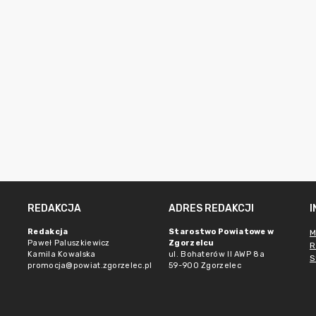
REDAKCJA
ADRES REDAKCJI
Redakcja
Starostwo Powiatowe w
M
Paweł Paluszkiewicz
Zgorzelcu
R
Kamila Kowalska
ul. Bohaterów II AWP 8a
S
promocja@powiat.zgorzelec.pl
59-900 Zgorzelec