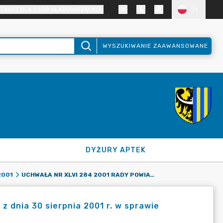
TRAST DLA OSÓB SŁABOWIDZĄCYCH
PL
WYSZUKIWANIE ZAAWANSOWANE
DYŻURY APTEK
UCHWAŁA NR XLVI 284 2001 RADY POWIATU ZGORZELECKIEGO Z DNIA 30 SIERPNIA 2001 R. W SPRAWIE ROZWIĄZANIA ZESPOŁU SZKÓŁ LICEALNYCH W ZGORZELCU
2001
 dnia 30 sierpnia 2001 r. w sprawie