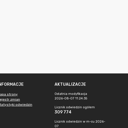
INFORMACJE
AKTUALIZACJE
Ostatnia modyfikacja
apa strony
2026-08-07 11:24:35
ejestr zmian
tatystyki odwiedzin
Licznik odwiedzin ogółem
309 774
Licznik odwiedzin w m-cu 2026-
07