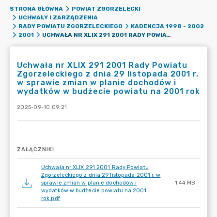
STRONA GŁÓWNA
POWIAT ZGORZELECKI
UCHWAŁY I ZARZĄDZENIA
RADY POWIATU ZGORZELECKIEGO
KADENCJA 1998 - 2002
UCHWAŁA NR XLIX 291 2001 RADY POWIATU ZGORZELECKIEGO Z DNIA 29 LISTOPADA 2001 R. W SPRAWIE ZMIAN W PLANIE DOCHODÓW I WYDATKÓW W BUDŻECIE POWIATU NA 2001 ROK
2001
Uchwała nr XLIX 291 2001 Rady Powiatu
Zgorzeleckiego z dnia 29 listopada 2001 r.
w sprawie zmian w planie dochodów i
wydatków w budżecie powiatu na 2001 rok
2025-09-10 09:21
ZAŁĄCZNIKI
Uchwała nr XLIX 291 2001 Rady Powiatu
Zgorzeleckiego z dnia 29 listopada 2001 r. w
sprawie zmian w planie dochodów i
1.44 MB
wydatków w budżecie powiatu na 2001
rok.pdf