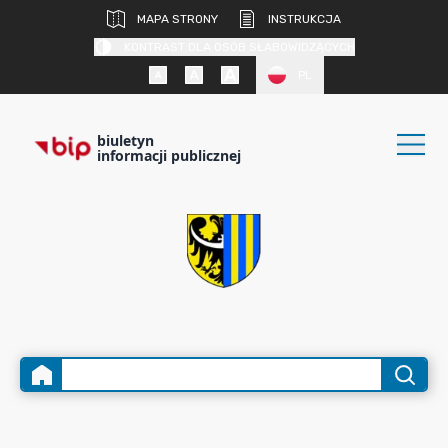
MAPA STRONY
INSTRUKCJA
KONTRAST DLA OSÓB SŁABOWIDZĄCYCH
PL
biuletyn
informacji publicznej