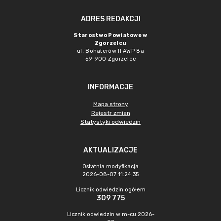
ADRES REDAKCJI
Starostwo Powiatowe w
Zgorzelcu
ul. Bohaterów II AWP 8a
59-900 Zgorzelec
INFORMACJE
Mapa strony
Rejestr zmian
Statystyki odwiedzin
AKTUALIZACJE
Ostatnia modyfikacja
2026-08-07 11:24:35
Licznik odwiedzin ogółem
309 775
Licznik odwiedzin w m-cu 2026-