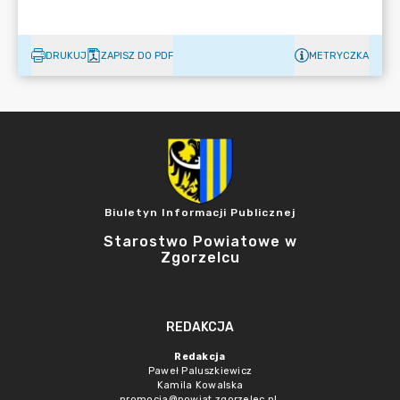
DRUKUJ
ZAPISZ DO PDF
METRYCZKA
Biuletyn Informacji Publicznej
Starostwo Powiatowe w
Zgorzelcu
REDAKCJA
Redakcja
Paweł Paluszkiewicz
Kamila Kowalska
promocja@powiat.zgorzelec.pl