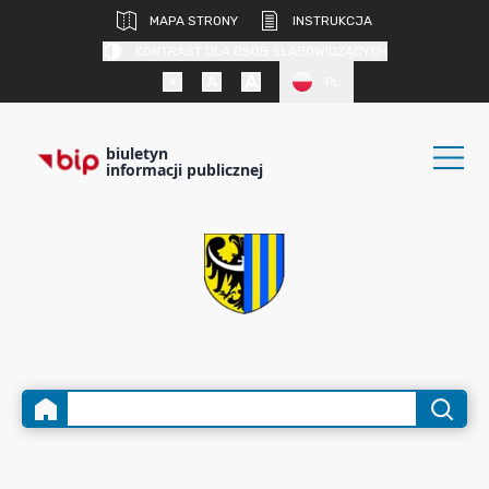
MAPA STRONY
INSTRUKCJA
KONTRAST DLA OSÓB SŁABOWIDZĄCYCH
PL
biuletyn
informacji publicznej