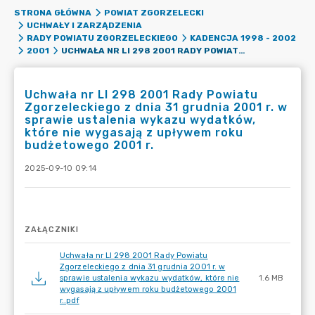
STRONA GŁÓWNA
POWIAT ZGORZELECKI
UCHWAŁY I ZARZĄDZENIA
RADY POWIATU ZGORZELECKIEGO
KADENCJA 1998 - 2002
UCHWAŁA NR LI 298 2001 RADY POWIATU ZGORZELECKIEGO Z DNIA 31 GRUDNIA 2001 R. W SPRAWIE USTALENIA WYKAZU WYDATKÓW, KTÓRE NIE WYGASAJĄ Z UPŁYWEM ROKU BUDŻETOWEGO 2001 R.
2001
Uchwała nr LI 298 2001 Rady Powiatu
Zgorzeleckiego z dnia 31 grudnia 2001 r. w
sprawie ustalenia wykazu wydatków,
które nie wygasają z upływem roku
budżetowego 2001 r.
2025-09-10 09:14
ZAŁĄCZNIKI
Uchwała nr LI 298 2001 Rady Powiatu
Zgorzeleckiego z dnia 31 grudnia 2001 r. w
sprawie ustalenia wykazu wydatków, które nie
1.6 MB
wygasają z upływem roku budżetowego 2001
r..pdf