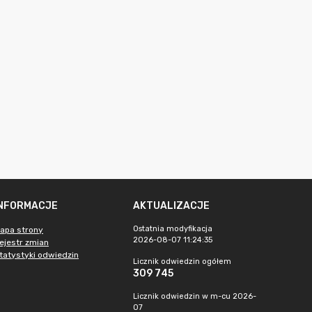
INFORMACJE
AKTUALIZACJE
Ostatnia modyfikacja
apa strony
2026-08-07 11:24:35
ejestr zmian
tatystyki odwiedzin
Licznik odwiedzin ogółem
309 745
Licznik odwiedzin w m-cu 2026-
07