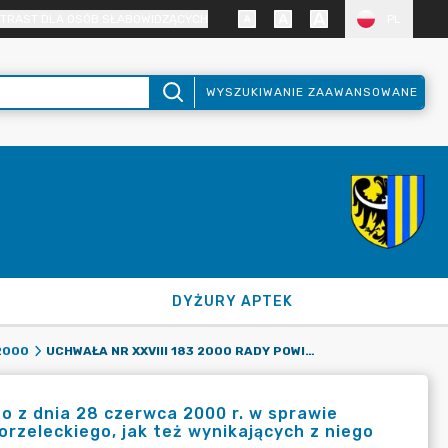
TRAST DLA OSÓB SŁABOWIDZĄCYCH
PL
WYSZUKIWANIE ZAAWANSOWANE
DYŻURY APTEK
UCHWAŁA NR XXVIII 183 2000 RADY POWIATU ZGORZELECKIEGO Z DNIA 28 CZERWCA 2000 R. W SPRAWIE USTALENIA WZORU SYMBOLU - WIZERUNKU HERBU POWIATU ZGORZELECKIEGO, JAK TEŻ WYNIKAJĄCYCH Z NIEGO BARW ORAZ FLAG
2000
o z dnia 28 czerwca 2000 r. w sprawie
rzeleckiego, jak też wynikających z niego