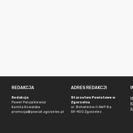
REDAKCJA
ADRES REDAKCJI
Redakcja
Starostwo Powiatowe w
M
Paweł Paluszkiewicz
Zgorzelcu
R
Kamila Kowalska
ul. Bohaterów II AWP 8a
S
promocja@powiat.zgorzelec.pl
59-900 Zgorzelec