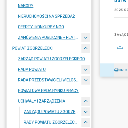
barw 
NABORY
2025-09
NIERUCHOMOŚCI NA SPRZEDAŻ
OFERTY I KONKURSY NGO
ZAŁĄCZ
ZAMÓWIENIA PUBLICZNE - PLATFORMA ZAKUPOWA
POWIAT ZGORZELECKI
ZARZĄD POWIATU ZGORZELECKIEGO
RADA POWIATU
DRUK
RADA PRZEDSTAWICIELI WIELOSPECJALISTYCZNEGO ZESPOŁU OPIEKI ZDROWOTNEJ "BOLESŁAWIEC-ZGORZELEC" SAMODZIELNEGO PUBLICZNEGO ZAKŁADU OPIEKI ZDROWOTNEJ
POWIATOWA RADA RYNKU PRACY
UCHWAŁY I ZARZĄDZENIA
ZARZĄDU POWIATU ZGORZELECKIEGO
RADY POWIATU ZGORZELECKIEGO