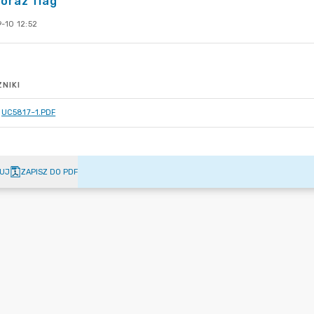
oraz flag
-10 12:52
NIKI
UC5817~1.PDF
UJ
ZAPISZ DO PDF