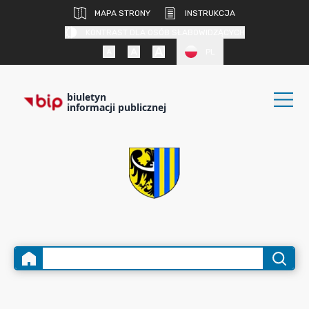
MAPA STRONY
INSTRUKCJA
KONTRAST DLA OSÓB SŁABOWIDZĄCYCH
PL
biuletyn
informacji publicznej