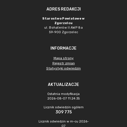
ADRES REDAKCJI
Starostwo Powiatowe w
Zgorzelcu
ul. Bohaterów II AWP 8a
59-900 Zgorzelec
INFORMACJE
Mapa strony
Rejestr zmian
Statystyki odwiedzin
AKTUALIZACJE
Ostatnia modyfikacja
2026-08-07 11:24:35
Licznik odwiedzin ogółem
309 775
Licznik odwiedzin w m-cu 2026-
07