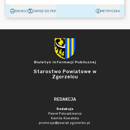
DRUKUJ
ZAPISZ DO PDF
METRYCZKA
Biuletyn Informacji Publicznej
Starostwo Powiatowe w
Zgorzelcu
REDAKCJA
Redakcja
Paweł Paluszkiewicz
Kamila Kowalska
promocja@powiat.zgorzelec.pl