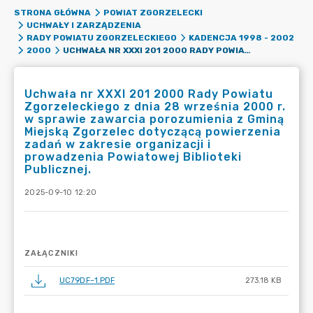
STRONA GŁÓWNA
POWIAT ZGORZELECKI
UCHWAŁY I ZARZĄDZENIA
RADY POWIATU ZGORZELECKIEGO
KADENCJA 1998 - 2002
UCHWAŁA NR XXXI 201 2000 RADY POWIATU ZGORZELECKIEGO Z DNIA 28 WRZEŚNIA 2000 R. W SPRAWIE ZAWARCIA POROZUMIENIA Z GMINĄ MIEJSKĄ ZGORZELEC DOTYCZĄCĄ POWIERZENIA ZADAŃ W ZAKRESIE ORGANIZACJI I PROWADZENIA POWIATOWEJ BIBLIOTEKI PUBLICZNEJ.
2000
Uchwała nr XXXI 201 2000 Rady Powiatu
Zgorzeleckiego z dnia 28 września 2000 r.
w sprawie zawarcia porozumienia z Gminą
Miejską Zgorzelec dotyczącą powierzenia
zadań w zakresie organizacji i
prowadzenia Powiatowej Biblioteki
Publicznej.
2025-09-10 12:20
ZAŁĄCZNIKI
UC79DF~1.PDF
273.18 KB