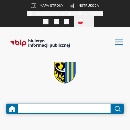
MAPA STRONY
INSTRUKCJA
KONTRAST DLA OSÓB SŁABOWIDZĄCYCH
PL
biuletyn
informacji publicznej