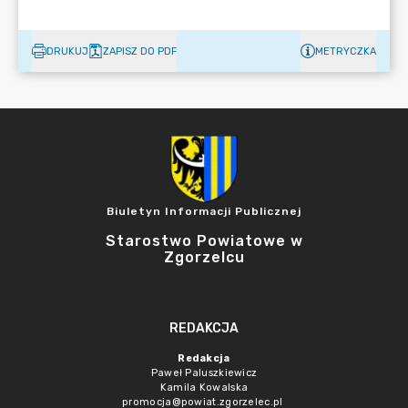
DRUKUJ
ZAPISZ DO PDF
METRYCZKA
Biuletyn Informacji Publicznej
Starostwo Powiatowe w
Zgorzelcu
REDAKCJA
Redakcja
Paweł Paluszkiewicz
Kamila Kowalska
promocja@powiat.zgorzelec.pl