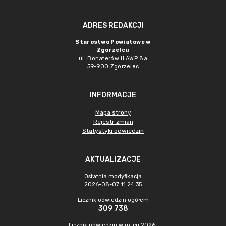
ADRES REDAKCJI
Starostwo Powiatowe w
Zgorzelcu
ul. Bohaterów II AWP 8a
59-900 Zgorzelec
INFORMACJE
Mapa strony
Rejestr zmian
Statystyki odwiedzin
AKTUALIZACJE
Ostatnia modyfikacja
2026-08-07 11:24:35
Licznik odwiedzin ogółem
309 738
Licznik odwiedzin w m-cu 2026-