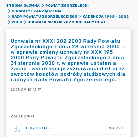
STRONA GŁÓWNA
POWIAT ZGORZELECKI
UCHWAŁY I ZARZĄDZENIA
RADY POWIATU ZGORZELECKIEGO
KADENCJA 1998 - 2002
UCHWAŁA NR XXXI 202 2000 RADY POWIATU ZGORZELECKIEGO Z DNIA 28 WRZEŚNIA 2000 R. W SPRAWIE ZMIANY UCHWAŁY NR XXX 195 2000 RADY POWIATU ZGORZELECKIEGO Z DNIA 31 SIERPNIA 2000 R. W SPRAWIE USTALENIA ZASAD I WYSOKOŚCI PRZYZNAWANIA DIET ORAZ ZWROTÓW KOSZTÓW PODRÓŻY SŁUŻBOWYCH DLA RADNYCH RADY POWIATU ZGORZELECKIEGO.
2000
Uchwała nr XXXI 202 2000 Rady Powiatu
Zgorzeleckiego z dnia 28 września 2000 r.
w sprawie zmiany uchwały nr XXX 195
2000 Rady Powiatu Zgorzeleckiego z dnia
31 sierpnia 2000 r. w sprawie ustalenia
zasad i wysokości przyznawania diet oraz
zwrotów kosztów podróży służbowych dla
radnych Rady Powiatu Zgorzeleckiego.
2025-09-10 12:17
ZAŁĄCZNIKI
UCE63C~1.PDF
304.9 KB