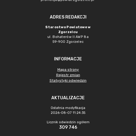
ADRES REDAKCJI
Starostwo Powiatowe w
Zgorzelcu
ul. Bohaterów II AWP 8a
59-900 Zgorzelec
INFORMACJE
Mapa strony
Rejestr zmian
Statystyki odwiedzin
AKTUALIZACJE
Ostatnia modyfikacja
2026-08-07 11:24:35
Licznik odwiedzin ogółem
309 746