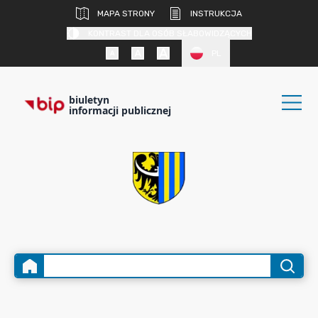
MAPA STRONY
INSTRUKCJA
KONTRAST DLA OSÓB SŁABOWIDZĄCYCH
PL
biuletyn
informacji publicznej