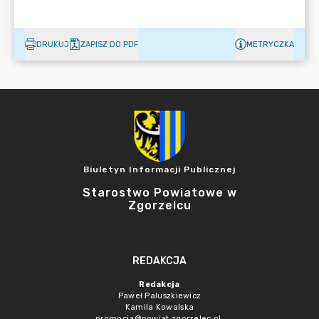
DRUKUJ
ZAPISZ DO PDF
METRYCZKA
Biuletyn Informacji Publicznej
Starostwo Powiatowe w
Zgorzelcu
REDAKCJA
Redakcja
Paweł Paluszkiewicz
Kamila Kowalska
promocja@powiat.zgorzelec.pl