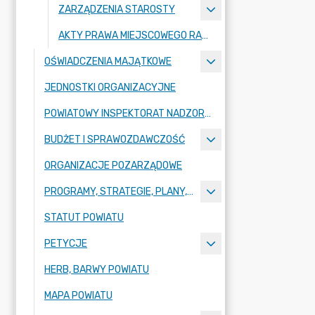
ZARZĄDZENIA STAROSTY
AKTY PRAWA MIEJSCOWEGO RADY POWIATU ZGORZELECKIEGO
OŚWIADCZENIA MAJĄTKOWE
JEDNOSTKI ORGANIZACYJNE
POWIATOWY INSPEKTORAT NADZORU BUDOWLANEGO
BUDŻET I SPRAWOZDAWCZOŚĆ
ORGANIZACJE POZARZĄDOWE
PROGRAMY, STRATEGIE, PLANY, RAPORTY
STATUT POWIATU
PETYCJE
HERB, BARWY POWIATU
MAPA POWIATU