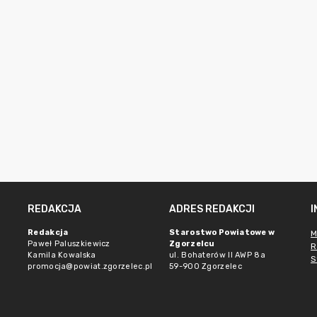
REDAKCJA
ADRES REDAKCJI
Redakcja
Starostwo Powiatowe w
M
Paweł Paluszkiewicz
Zgorzelcu
R
Kamila Kowalska
ul. Bohaterów II AWP 8a
S
promocja@powiat.zgorzelec.pl
59-900 Zgorzelec