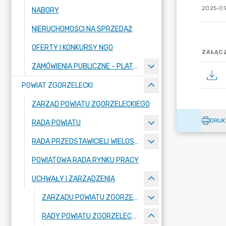
2025-09
NABORY
NIERUCHOMOŚCI NA SPRZEDAŻ
OFERTY I KONKURSY NGO
ZAŁĄCZ
ZAMÓWIENIA PUBLICZNE - PLATFORMA ZAKUPOWA
POWIAT ZGORZELECKI
ZARZĄD POWIATU ZGORZELECKIEGO
DRUK
RADA POWIATU
RADA PRZEDSTAWICIELI WIELOSPECJALISTYCZNEGO ZESPOŁU OPIEKI ZDROWOTNEJ "BOLESŁAWIEC-ZGORZELEC" SAMODZIELNEGO PUBLICZNEGO ZAKŁADU OPIEKI ZDROWOTNEJ
POWIATOWA RADA RYNKU PRACY
UCHWAŁY I ZARZĄDZENIA
ZARZĄDU POWIATU ZGORZELECKIEGO
RADY POWIATU ZGORZELECKIEGO