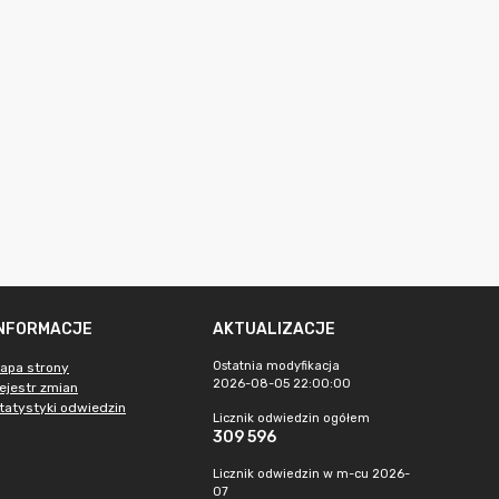
INFORMACJE
AKTUALIZACJE
Ostatnia modyfikacja
apa strony
2026-08-05 22:00:00
ejestr zmian
tatystyki odwiedzin
Licznik odwiedzin ogółem
309 596
Licznik odwiedzin w m-cu 2026-
07