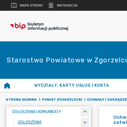
MAPA STRONY
INSTRUKCJA
biuletyn
informacji publicznej
Starostwo Powiatowe w Zgorzelc
WYDZIAŁY, KARTY USŁUG I KONTA
STRONA GŁÓWNA
POWIAT ZGORZELECKI
UCHWAŁY I ZARZĄDZE
OGŁOSZENIA I KOMUNIKATY
Uchwa
zatwi
OGŁOSZENIA