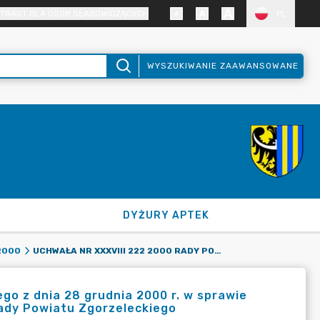
TRAST DLA OSÓB SŁABOWIDZĄCYCH
PL
WYSZUKIWANIE ZAAWANSOWANE
DYŻURY APTEK
UCHWAŁA NR XXXVIII 222 2000 RADY POWIATU ZGORZELECKIEGO Z DNIA 28 GRUDNIA 2000 R. W SPRAWIE ZATWIERDZENIA ROCZNYCH PLANÓW PRACY KOMISJI STAŁYCH RADY POWIATU ZGORZELECKIEGO
2000
go z dnia 28 grudnia 2000 r. w sprawie
Rady Powiatu Zgorzeleckiego